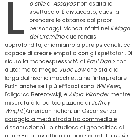
L
o stile
di
Assayas
non esalta lo
spettacolo. È distaccato, quasi a
prendere le distanze dai propri
personaggi. Manca infatti nel
Il Mago
del Cremlino
quell’analisi
approfondita, chiamiamola pure psicanalitica,
capace di creare empatia con gli spettatori. Di
sicuro la monoespressività di
Paul Dano
non
aiuta; molto meglio
Jude Law
che sta alla
larga dal rischio macchietta nell’interpretare
Putin anche se i più efficaci sono
Will Keen
,
l’oligarca Berezovskji, e
Alicia Vikander
mentre
misurata è la partecipazione di
Jeffrey
Wright
(
American Fiction: un Oscar senza
coraggio a metà strada tra commedia e
dissacrazione
), lo studioso di geopolitica al
quale Baranov affida i propri segreti. La
regia