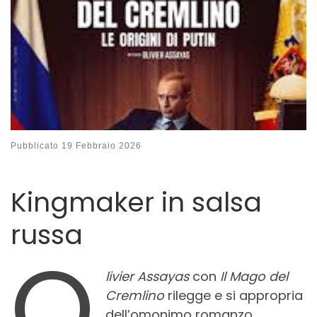
Pubblicato
19 Febbraio 2026
Kingmaker in salsa
russa
O
livier Assayas
con
Il Mago del
Cremlino
rilegge e si appropria
dell’omonimo romanzo