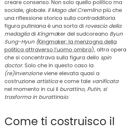
creare consenso. Non solo quello politico ma
sociale, globale.
Il Mago del Cremlino
più che
una riflessione storica sulla contradditoria
figura putiniana è una sorta di
rovescio della
medaglia
di
Kingma
ker del sudcoreano
Byun
Sung-Hyun (
Kingmaker: la menzogna della
politica attraverso l’uomo ombra
), altra opera
che si concentrava sulla figura dello
spin
doctor
. Solo che in questo caso la
(re)invenzione
viene elevata quasi a
costruzione
artistica
e come tale
vanificata
nel momento in cui il
burattino, Putin, si
trasforma in burattin
a
io
.
Come ti costruisco il