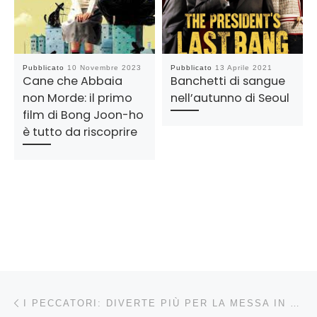
Pubblicato
10 Novembre 2023
Pubblicato
13 Aprile 2021
Cane che Abbaia
Banchetti di sangue
non Morde: il primo
nell’autunno di Seoul
film di Bong Joon-ho
è tutto da riscoprire
Navigazione articoli
Articolo precedente
I PECCATORI: DIVERTE PIÙ PER LA MESSA IN SCENA CHE PER IL CONTENUTO