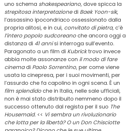
uno schema
shakespeariano
, dove spicca la
strepitosa
interpretazione
di
Baek Yoon-sik
,
l’assassino ipocondriaco ossessionato dalla
propria alitosi, e in cui,
convitato di pietra
, c’è
l’intero popolo sudcoreano
che ancora oggi a
distanza di
41 anni
si interroga sull’evento.
Paragonato a un film di
Kubrick
trovo invece
abbia molte assonanze con
il modo di fare
cinema
di
Paolo Sorrentino
, per come viene
usata la cinepresa, per i suoi movimenti, per
l’assurdo che fa capolino in ogni scena. È un
film splendido
che in Italia, nelle sale ufficiali,
non è mai stato distribuito nemmeno dopo il
successo ottenuto dal regista per il suo
The
Housemaid.
<<
Vi sembra un rivoluzionario
che lotta per la libertà? O un Don Chisciotte
paranoico? Dicono che le sue ultime