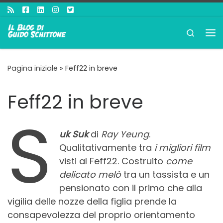
Passa al contenuto
Search
Me
Pagina iniziale
»
Feff22 in breve
Feff22 in breve
S
uk Suk
di
Ray Yeung
.
Qualitativamente tra
i migliori film
visti al Feff22. Costruito
come
delicato melò
tra un tassista e un
pensionato con il primo che alla
vigilia delle nozze della figlia prende la
consapevolezza del proprio orientamento