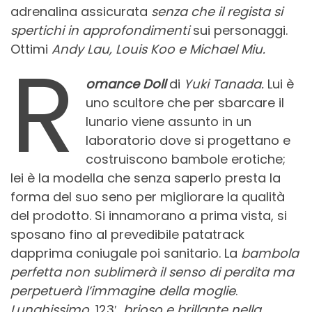
adrenalina assicurata
senza che il regista si
spertichi in approfondimenti
sui personaggi.
Ottimi
Andy Lau, Louis Koo e Michael Miu.
R
omance Doll
di
Yuki Tanada.
Lui è
uno scultore che per sbarcare il
lunario viene assunto in un
laboratorio dove si progettano e
costruiscono bambole erotiche;
lei è la modella che senza saperlo presta la
forma del suo seno per migliorare la qualità
del prodotto. Si innamorano a prima vista, si
sposano fino al prevedibile patatrack
dapprima coniugale poi sanitario. La
bambola
perfetta non sublimerà il senso di perdita ma
perpetuerà l’immagin
e
della moglie
.
Lunghissimo
, 123′,
brioso e brillante nella