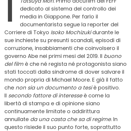
I
Tatsuya Mori
. Primo docufilm del FEFF
dedicato al sistema del controllo dei
media in Giappone. Per farlo il
documentarista segue la reporter del
Corriere di Tokyo
Isoko Mochizuki
durante le
sue inchieste su presunti scandali, episodi di
corruzione, insabbiamenti che coinvolsero il
governo Abe nei primi mesi del 2019. Il
buono
del film
è che né regista né protagonista siano
stati toccati dalla sindrome di dover salvare il
mondo propria di Michael Moore. E già il fatto
che
non sia un documento a tesi
è positivo.
Il
secondo fattore di interesse
è come la
libertà di stampa e di opinione siano
continuamente limitate o addirittura
annullate
da una casta che sa di regime
. In
questo risiede il suo punto forte, soprattutto