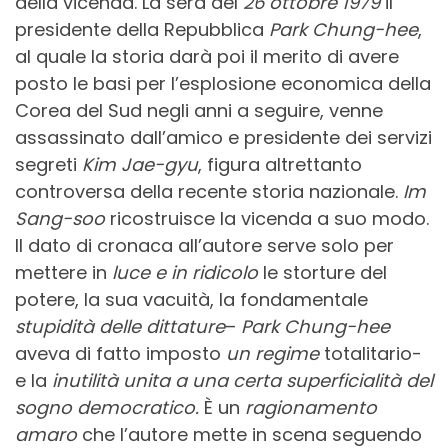
della vicenda. La sera del
26 ottobre 1979
il
presidente della Repubblica
Park Chung-hee
,
al quale la storia darà poi il merito di avere
posto le basi per l’esplosione economica della
Corea del Sud negli anni a seguire, venne
assassinato dall’amico e presidente dei servizi
segreti
Kim Jae-gyu
, figura altrettanto
controversa della recente storia nazionale.
Im
Sang-soo
ricostruisce la vicenda a suo modo.
Il dato di cronaca all’autore serve solo per
mettere in
luce e in ridicolo
le storture del
potere, la sua vacuità, la fondamentale
stupidità delle dittature
–
Park Chung-hee
aveva di fatto imposto
un regime
totalitario-
e la
inutilità unita a una certa superficialità del
sogno democratico.
È un
ragionamento
amaro
che l’autore mette in scena seguendo