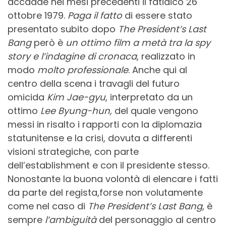
accadde nei mesi precedenti il fatidico 26
ottobre 1979.
Paga il fatto
di essere stato
presentato subito dopo
The President’s Last
Bang
però è
un ottimo film a metà tra la spy
story e l’indagine di cronaca
, realizzato in
modo
molto professionale
. Anche qui al
centro della scena i travagli del futuro
omicida
Kim Jae-gyu
, interpretato da un
ottimo
Lee Byung-hun,
del quale vengono
messi in risalto i rapporti con la diplomazia
statunitense e la crisi, dovuta a differenti
visioni strategiche, con parte
dell’establishment e con il presidente stesso.
Nonostante la buona volontà di elencare i fatti
da parte del regista,forse non volutamente
come nel caso di
The President’s Last Bang
, è
sempre
l’ambiguità
del personaggio al centro