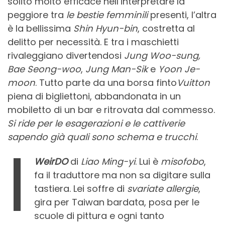
solito molto efficace nell’interpretare la
peggiore tra
le bestie femminili
presenti, l’altra
è la bellissima
Shin Hyun-bin
, costretta al
delitto per necessità. E tra i maschietti
rivaleggiano divertendosi
Jung Woo-sung,
Bae Seong-woo
,
Jung Man-Sik
e
Yoon Je-
moon
. Tutto parte da una borsa finto
Vuitton
piena di bigliettoni, abbandonata in un
mobiletto di un bar e ritrovata dal commesso.
Si ride per le esagerazioni e le cattiverie
sapendo già quali sono schema e trucchi
.
I
WeirDO
di
Liao Ming-yi
. Lui è
misofobo
,
fa il traduttore ma non sa digitare sulla
tastiera. Lei soffre di
svariate allergie
,
gira per Taiwan bardata, posa per le
scuole di pittura e ogni tanto