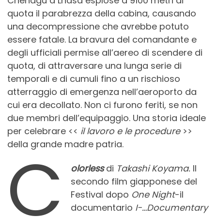
Chendgu a Lhasa esplose a 9100 metri di
quota il parabrezza della cabina, causando
una decompressione che avrebbe potuto
essere fatale. La bravura del comandante e
degli ufficiali permise all’aereo di scendere di
quota, di attraversare una lunga serie di
temporali e di cumuli fino a un rischioso
atterraggio di emergenza nell’aeroporto da
cui era decollato. Non ci furono feriti, se non
due membri dell’equipaggio. Una storia ideale
per celebrare <<
il lavoro e le procedure
>>
della grande madre patria.
C
olorless
di
Takashi Koyama.
Il
secondo film giapponese del
Festival dopo
One Night
-il
documentario
I-…Documentary