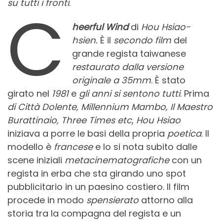
su tutti i fronti
.
C
heerful Wind
di
Hou Hsiao-
hsien.
È il
secondo film
del
grande regista taiwanese
restaurato dalla versione
originale a 35mm
. È stato
girato nel
1981
e
gli anni si sentono tutti
. Prima
di Città Dolente, Millennium Mambo, Il Maestro
Burattinaio, Three Times etc
,
Hou Hsiao
iniziava a porre le basi della propria
poetica
. Il
modello è
francese
e lo si nota subito dalle
scene iniziali
metacinematografiche
con un
regista in erba che sta girando uno spot
pubblicitario in un paesino costiero. Il film
procede in modo
spensierato
attorno alla
storia tra la compagna del regista e un