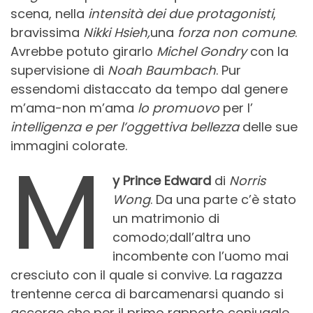
scena, nella
intensità dei due protagonisti
,
bravissima
Nikki Hsieh,
una
forza non comune
.
Avrebbe potuto girarlo
Michel Gondry
con la
supervisione di
Noah Baumbach
. Pur
essendomi distaccato da tempo dal genere
m’ama-non m’ama
lo promuovo
per l’
intelligenza e per l’oggettiva bellezza
delle sue
immagini colorate.
M
y Prince Edward
di
Norris
Wong
. Da una parte c’è stato
un matrimonio di
comodo;dall’altra uno
incombente con l’uomo mai
cresciuto con il quale si convive. La ragazza
trentenne cerca di barcamenarsi quando si
accorge che per il primo rapporto coniugale