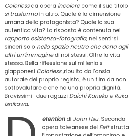
Colorless
da opera
incolore
come il suo titolo
si trasforma
in altro. Quale è la dimensione
umana della protagonista? Quale la sua
autentica vita? La risposta è contenuta nel
rapporto esistenza-fotografia
, nel sentirsi
sinceri solo
nello spazio neutro che dona agli
altri un’immagine
di noi stessi. Oltre la vita
stessa. Bella riflessione sui millenials
giapponesi
Colorless ,
ripulito dall’ansia
autorale del proprio regista, è un film da non
sottovalutare e che ha una propria dignità.
Bravissimi i due ragazzi
Daichi Kaneko e Ruka
Ishikawa.
D
etention
di
John Hsu.
Seconda
opera taiwanese del
Feff
sfrutta
l’impostazione dell’omonimo e