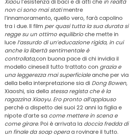
Xiaou
l’esistenza di baci e di atti che
in realtà
non ci sono mai stati
mentre
l’innamoramento, quello vero, farà capolino
tra i due. Il film
per quasi tutta la sua durata si
regge su un ottimo equilibrio
che mette in
luce
l’assurdo di un’educazione rigida, in cui
anche la libertà sentimentale è
controllata
,con buona pace di chi invidia il
modello cinese.Il tutto trattato con
grazia e
una leggerezza mai superficiale
anche per via
della bella interpretazione sia di
Dong Bowen
,
Xiaoshi, sia della
stessa regista che è la
ragazzina
Xiaoyu
.
Ero pronto all’applauso
perché a dispetto dei suoi 22 anni la figlia e
nipote d’arte sa
come mettere in scena e
come girare
. Poi è arrivata la
doccia fredda di
un finale da soap opera
a rovinare il tutto.