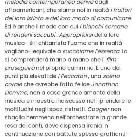
melodia contemporanea deriva
dagli
afroamericani, che siamo noi in realtà
i fruitori
del loro istinto e del loro modo di comunicare
.
Ed è anche il modo con cui
i bianchi
cercano
di renderli succubi
.
Appropriarsi
della loro
musica- è il chitarrista l’uomo che in realtà
vogliono- equivale a
succhiarne l’essenza
. Lo
si comprenderà mano a mano che il
film
proseguirà
nel proprio cammino. È uno dei
punti più elevati de
I Peccatori
, una
scena
corale
che avrebbe fatto felice
Jonathan
Demme
, non a caso grande amante della
musica e maestro indiscusso nel riprendere le
moltitudini negli spazi ristretti.
Coogler
non
sbaglia nemmeno nell’orchestrare la grande
resa dei conti, dove dispensa ironia in
continuazione con battute spesso graffianti-