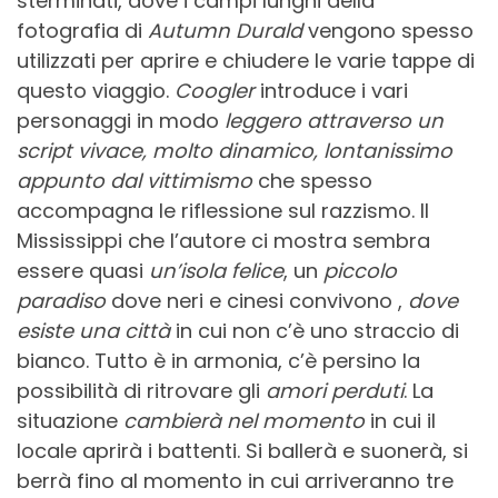
sterminati, dove i campi lunghi della
fotografia di
Autumn Durald
vengono spesso
utilizzati per aprire e chiudere le varie tappe di
questo viaggio.
Coogler
introduce i vari
personaggi in modo
leggero attraverso un
script vivace, molto dinamico, lontanissimo
appunto dal vittimismo
che spesso
accompagna le riflessione sul razzismo. Il
Mississippi che l’autore ci mostra sembra
essere quasi
un’isola felice
, un
piccolo
paradiso
dove neri e cinesi convivono ,
dove
esiste una città
in cui non c’è uno straccio di
bianco. Tutto è in armonia, c’è persino la
possibilità di ritrovare gli
amori perduti
. La
situazione
cambierà nel momento
in cui il
locale aprirà i battenti. Si ballerà e suonerà, si
berrà fino al momento in cui arriveranno tre