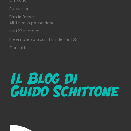
Chi sono
Recensioni
Film in Breve
Altri film in poche righe
Feff22 in breve
Brevi note su alcuni film del Feff23
Contatti