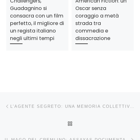
Challengers,
American Fiction: un
Guadagnino si
Oscar senza
consacra con un film
coraggio a metà
perfetto, il migliore di
strada tra
un regista italiano
commedia e
negli ultimi tempi
dissacrazione
Navigazione articoli
Articolo precedente
L’AGENTE SEGRETO: UNA MEMORIA COLLETTIVA DA RITROVARE IN UN FILM ORIGINALE CON QUALCHE LIMITE
RITORNA ALLA LISTA DEG
Ar
IL MAGO DEL CREMLINO: ASSAYAS DOCUMENTA L’INVENZIONE DELLA REALTÀ