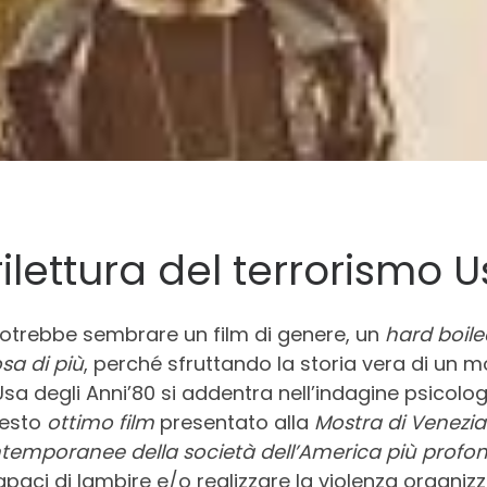
rilettura del terrorismo 
otrebbe sembrare un film di genere, un
hard boile
sa di più
, perché sfruttando la storia vera di un 
 Usa degli Anni’80 si addentra nell’indagine psicolo
uesto
ottimo film
presentato alla
Mostra di Venezia
ntemporanee della società dell’America più profo
apaci di lambire e/o realizzare la violenza organizz