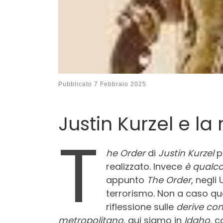
Pubblicato
7 Febbraio 2025
Justin Kurzel e la 
T
he Order
di
Justin Kurzel
p
realizzato. Invece
è qualco
appunto
The Order
, negli
terrorismo. Non a caso q
riflessione sulle
derive co
metropolitano
, qui siamo in
Idaho
, c