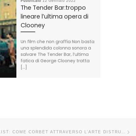
Pubblicato
12 Gennaio 2022
The Tender Bar:troppo
lineare l’ultima opera di
Clooney
Un film che non graffia Non basta
una splendida colonna sonora a
salvare The Tender Bar, l’ultima
fatica di George Clooney tratta
[…]
Condividi!
Ar
LI ARTICOLI
THE BRUTALIST: COME CORBET ATTRAVERSO L’ARTE DISTRUGGE IL MITO AMERICANO