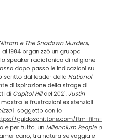
Nitram e The Snodown Murders
,
 al 1984 organizzò un gruppo
lo speaker radiofonico di religione
 passo dopo passo le indicazioni su
tto scritto dal leader della
National
te di ispirazione della strage di
ti di
Capitol Hill
del 2021.
Justin
e mostra le frustrazioni esistenziali
izza
il soggetto con lo
ttps://guidoschittone.com/ftm-film-
to e per tutto, un
Millennium People o
t americano, tra natura selvaggia e