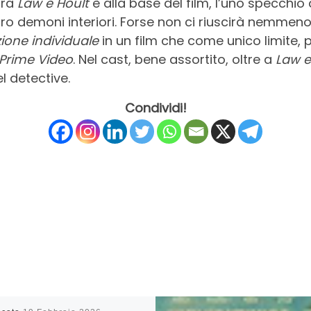
tra
Law e Hoult
è alla base del film, l’uno specchio 
loro demoni interiori. Forse non ci riuscirà nemmeno
zione individuale
in un film che come unico limite, p
Prime Video
. Nel cast, bene assortito, oltre a
Law e
l detective.
Condividi!