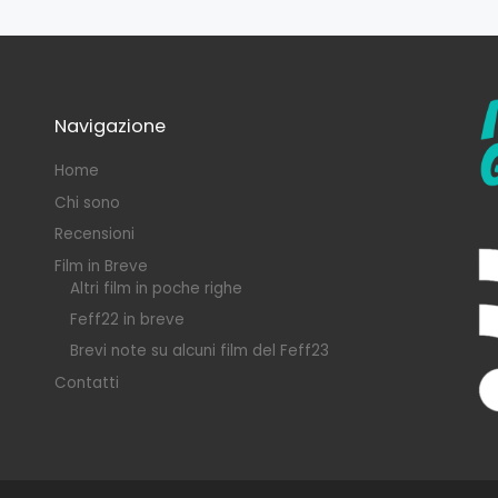
Navigazione
Home
Chi sono
Recensioni
Film in Breve
Altri film in poche righe
Feff22 in breve
Brevi note su alcuni film del Feff23
Contatti