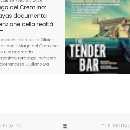
icato
19 Febbraio 2026
ago del Cremlino:
ayas documenta
venzione della realtà
aker in salsa russa Olivier
as con Il Mago del Cremlino
ge e si appropria
omonimo romanzo inchiesta
italofrancese Giuliano Da
i […]
Condividi!
RITORNA ALLA LISTA DEG
HILDEGART LA VERGINE ROSSA: DALLA SPAGNA UN FILM CHE CONVINCE