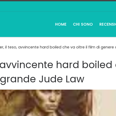
HOME
CHI SONO
RECENSI
r, il teso, avvincente hard boiled che va oltre il film di gene
, avvincente hard boiled c
 grande Jude Law