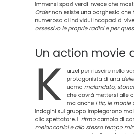
immensi spazi verdi invece che mostr
Order
non esiste una borghesia che h
numerosa di individui incapaci di vi
ossessivo le proprie radici e per que
Un action movie da
K
urzel per riuscire nello s
protagonista di una
dell
uomo
malandato, stanco,
che dovrà mettersi alle 
ma anche
i tic, le manie
indagini sul gruppo impiegarono molti 
allo spettatore. Il
ritmo
cambia di cont
melanconici e allo stesso tempo min