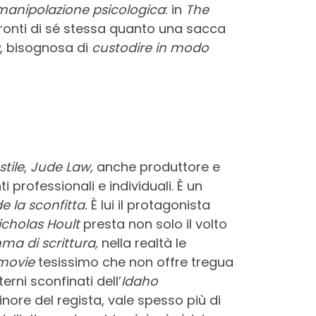
manipolazione psicologica
: in
The
fronti di sé stessa quanto una sacca
, bisognosa di
custodire in modo
tile
,
Jude Law,
anche produttore e
i professionali e individuali. È un
 la sconfitta.
È lui il protagonista
icholas Hoult
presta non solo il volto
a di scrittura,
nella realtà le
movie
tesissimo che non offre tregua
erni sconfinati dell’
Idaho
minore del regista, vale spesso più di