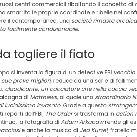
uosi centri commerciali ribaltando il concetto di
a smarrito le proprie coordinate e ribelle nei con
vere il contemporaneo, una
società rimasta arcaica
sto facilmente condizionabile
.
 togliere il fiato
copo si inventa la figura di un detective FBI
vecchio s
e sue prove
migliori
, reduce da una serie di falliment
 claudicante, un cacciatore che nella caccia vede
calcagna di
Matthews
, al quale uno
straordinario N
 di lucidissimo invasato
. Grazie a questo
stratagemm
reparti dell’FBI,
The Order
si trasforma in
action 
inuo, la fotografia di
Adam Arkapaw
rende gli est
acciosi
e anche la musica di
Jed Kurzel
, fratello 