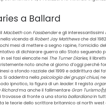
ries a Ballard
il
Macbeth
con
Fassbender
e gli interessantissimi
 nella vicenda di
Robert Jay Matthews
che dal 1982
ochi mesi di mettere a segno rapine, l’omicidio del
 tentativo di dichiarare guerra allo Stato seguendo
in sei fasi elencate nei
The Turner Diaries
, il libre
 tristemente noto anche al giorno d’oggi perché fon
dinesi a sfondo razziale del 1999 e addirittura dei fat
ca. Si addentra nella
psicologia dei gruppi chiusi
, n
odo ipnotico, la figura di un
leader
. Il regista
organ
 Richard
ma anche il fallimentare
Gran Turismo(
h
 trovasse di fronte a una storia
ballardiana
in tut
ta le teorie dello scrittore britannico al north wes