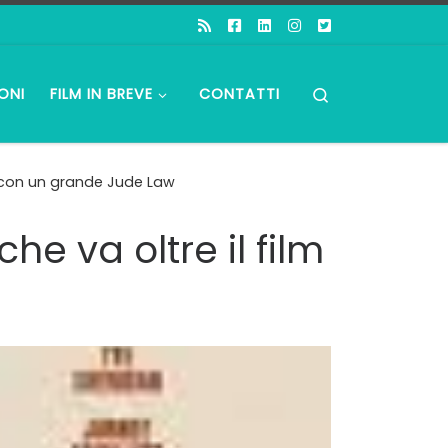
Search
ONI
FILM IN BREVE
CONTATTI
re con un grande Jude Law
he va oltre il film