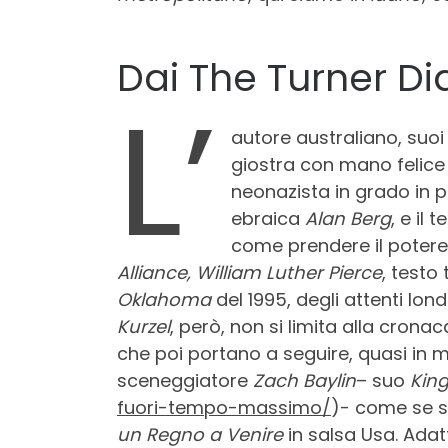
Dai The Turner Dia
L’
autore australiano, suoi 
giostra con mano felice
neonazista in grado in p
ebraica
Alan Berg
, e il
come prendere il potere 
Alliance, William Luther Pierce
, testo
Oklahoma
del 1995, degli attenti lon
Kurzel
, però, non si limita alla crona
che poi portano a seguire, quasi in m
sceneggiatore
Zach Baylin
– suo
King
fuori-tempo-massimo/
)- come se si
un Regno a Venire
in salsa Usa. Adat