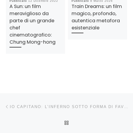
Pubblicato
12 Dicembre 2022
Pubblicato
8 Marzo 2026
A Sun: un film
Train Dreams: un film
meraviglioso da
magico, profondo,
parte di un grande
autentica metafora
chef
esistenziale
cinematografico:
Chung Mong-hong
Navigazione articoli
Articolo precedente
IO CAPITANO: L’INFERNO SOTTO FORMA DI FAVOLA RACCONTATO DA UN EVOLUTO MATTEO GARRONE
RITORNA ALLA LISTA DEG