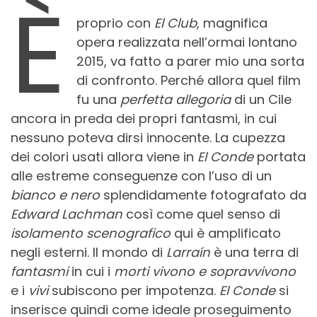
È
proprio con
El Club
, magnifica
opera realizzata nell’ormai lontano
2015, va fatto a parer mio una sorta
di confronto. Perché allora quel film
fu una
perfetta allegoria
di un Cile
ancora in preda dei propri fantasmi, in cui
nessuno poteva dirsi innocente. La cupezza
dei colori usati allora viene in
El Conde
portata
alle estreme conseguenze con l’uso di un
bianco e nero
splendidamente fotografato da
Edward Lachman
così come quel senso di
isolamento scenografico
qui è amplificato
negli esterni. Il mondo di
Larraín
è una terra di
fantasmi
in cui i
morti vivono e sopravvivono
e i
vivi
subiscono per impotenza.
El Conde
si
inserisce quindi come ideale proseguimento