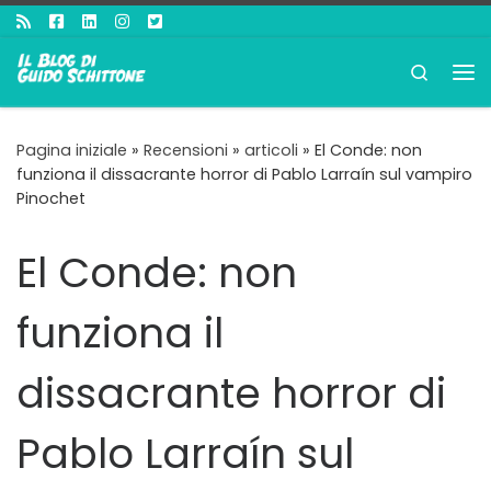
Passa al contenuto
Search
Me
Pagina iniziale
»
Recensioni
»
articoli
»
El Conde: non
funziona il dissacrante horror di Pablo Larraín sul vampiro
Pinochet
El Conde: non
funziona il
dissacrante horror di
Pablo Larraín sul