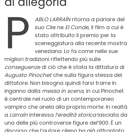
di allegoria
P
ABLO LARRAÍN
ritorna a parlare del
suo Cile ne
El Conde
, il film a cui è
stato attribuito il premio per la
sceneggiatura alla recente mostra
veneziana. Lo fa come nelle sue
migliori tradizioni riflettendo più sulle
conseguenze
di ciò che è stata la dittatura di
Augusto Pinochet
che sulla figura stessa del
dittatore. Non bisogna quindi farsi trarre in
inganno dalla
messa in scena
, in cui Pinochet
è centrale nel ruolo di un contemporaneo
vampiro che anela alla propria morte. In realtà
a
Larraín
interessa
l’eredità
storica
lasciata da
una delle più controverse figure del’900. È un
discorso che l’autore cileno ha già affrontato