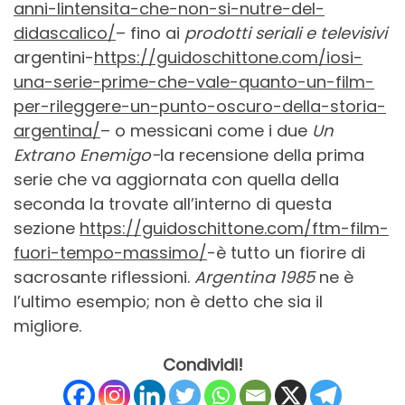
anni-lintensita-che-non-si-nutre-del-
didascalico/
– fino ai
prodotti seriali e televisivi
argentini-
https://guidoschittone.com/iosi-
una-serie-prime-che-vale-quanto-un-film-
per-rileggere-un-punto-oscuro-della-storia-
argentina/
– o messicani come i due
Un
Extrano Enemigo-
la recensione della prima
serie che va aggiornata con quella della
seconda la trovate all’interno di questa
sezione
https://guidoschittone.com/ftm-film-
fuori-tempo-massimo/
-è tutto un fiorire di
sacrosante riflessioni.
Argentina 1985
ne è
l’ultimo esempio; non è detto che sia il
migliore.
Condividi!