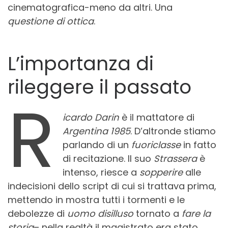
cinematografica-meno da altri. Una
questione di ottica
.
L’importanza di
rileggere il passato
R
icardo Darin
è il mattatore di
Argentina 1985
. D’altronde stiamo
parlando di un
fuoriclasse
in fatto
di recitazione. Il suo
Strassera
è
intenso, riesce a
sopperire
alle
indecisioni dello script di cui si trattava prima,
mettendo in mostra tutti i tormenti e le
debolezze di
uomo disilluso
tornato a
fare la
storia
– nella realtà il magistrato era stato