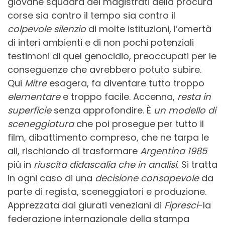
giovane squadra dei magistrati della procura
corse sia contro il tempo sia contro il
colpevole silenzio
di molte istituzioni, l’omertà
di interi ambienti e di non pochi potenziali
testimoni di quel genocidio, preoccupati per le
conseguenze che avrebbero potuto subire.
Qui
Mitre
esagera, fa diventare tutto troppo
elementare
e troppo facile. Accenna,
resta in
superficie
senza approfondire. È
un modello di
sceneggiatura
che poi prosegue per tutto il
film, dibattimento compreso, che ne tarpa le
ali, rischiando di trasformare
Argentina 1985
più in
riuscita didascalia che in analisi.
Si tratta
in ogni caso di una
decisione consapevole
da
parte di regista, sceneggiatori e produzione.
Apprezzata dai giurati veneziani di
Fipresci
-la
federazione internazionale della stampa