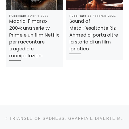
Pubblicato
4 Aprile 2022
Pubblicato
13 Febbraio 2021
Madrid, 11 marzo
Sound of
2004: una serie tv
Metal:l’esaltante Riz
Prime e un film Netflix
Ahmed ci porta oltre
per raccontare
la storia di un film
tragedia e
ipnotico
manipolazioni
Navigazione articoli
Articolo precedente
TRIANGLE OF SADNESS: GRAFFIA E DIVERTE MA NON C’È NULLA DI NUOVO NEL FILM DI RUBEN ÖSTLUND