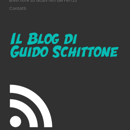
Brevi note su alcuni film del Feff23
Contatti