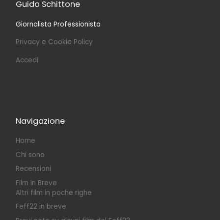
Guido Schittone
Giornalista Professionista
Privacy e Cookie Policy
Accedi
Navigazione
Home
Chi sono
Recensioni
Film in Breve
Altri film in poche righe
Feff22 in breve