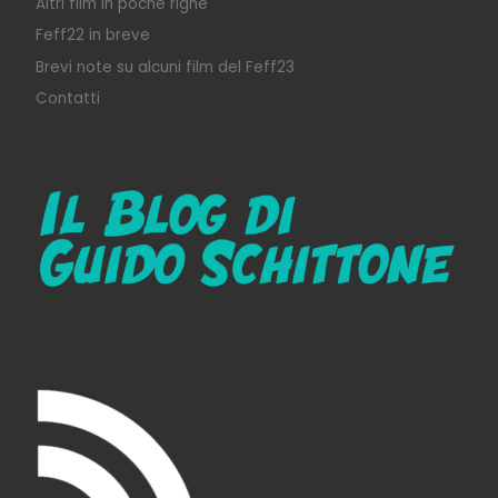
Altri film in poche righe
Feff22 in breve
Brevi note su alcuni film del Feff23
Contatti