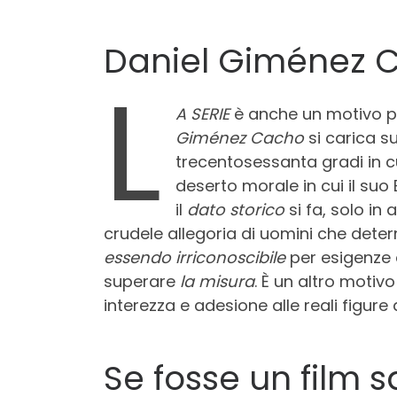
Daniel Giménez 
L
A SERIE
è anche un motivo p
Giménez Cacho
si carica su
trecentosessanta gradi in cu
deserto morale in cui il su
il
dato storico
si fa, solo in
crudele allegoria di uomini che deter
essendo irriconoscibile
per esigenze
superare
la misura
. È un altro motiv
interezza e adesione alle reali figur
Se fosse un film