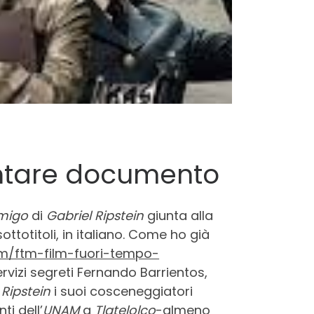
entare documento
migo
di
Gabriel Ripstein
giunta alla
ottotitoli, in italiano. Come ho già
om/ftm-film-fuori-tempo-
rvizi segreti Fernando Barrientos,
,
Ripstein
i suoi cosceneggiatori
ti dell’
UNAM
a
Tlatelolco
-almeno