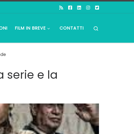
Search
ONI
FILM IN BREVE
CONTATTI
ude
 serie e la