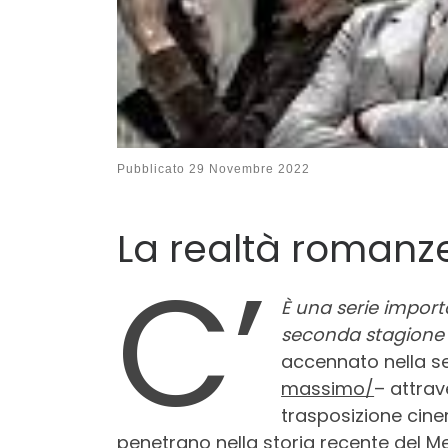
Pubblicato
29 Novembre 2022
La realtà romanz
C’
È una serie impor
seconda stagione
accennato nella se
massimo/
– attrav
trasposizione cin
penetrano nella storia recente del M