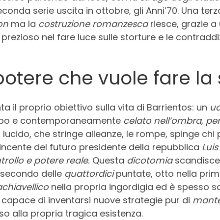
conda serie uscita in ottobre, gli Anni’70. Una terz
ion
ma la
costruzione romanzesca
riesce, grazie 
, prezioso nel fare luce sulle storture e le contrad
 potere che vuole fare la 
a il proprio obiettivo sulla vita di Barrientos: un
uo
capo e contemporaneamente
celato nell’ombra, per
o lucido, che stringe alleanze, le rompe, spinge chi p
vincente del futuro presidente della repubblica
Luis
trollo e potere reale.
Questa
dicotomia
scandisce 
 secondo delle
quattordici
puntate, otto nella prim
chiavellico
nella propria ingordigia ed è spesso s
capace di inventarsi nuove strategie pur di
manten
o alla propria tragica esistenza.