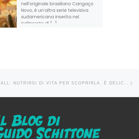
nell’originale brasiliano Cangaço
Novo, è un’altra serie televisiva
sudamericana inserita nel
palinsesto di […]
Condividi!
Ar
LI ARTICOLI
BONES AND ALL: NUTRIRSI DI VITA PER SCOPRIRLA. È DELICATA LA FAVOLA SENTIMENTALE DI LUCA GUADAGNINO