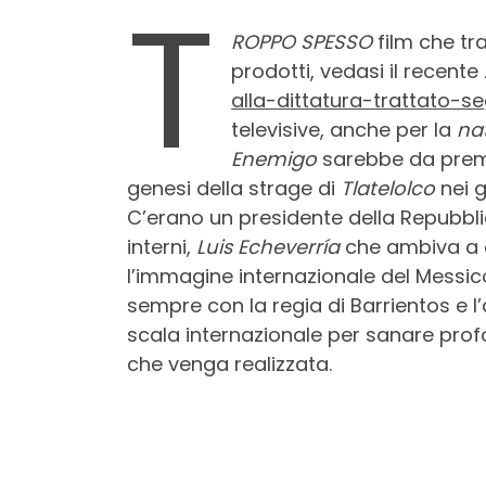
T
ROPPO SPESSO
film che tr
prodotti, vedasi il recente
alla-dittatura-trattato-
televisive, anche per la
na
Enemigo
sarebbe da prem
genesi della strage di
Tlatelolco
nei g
C’erano un presidente della Repubbl
interni,
Luis Echeverría
che ambiva a q
l’immagine internazionale del Messic
sempre con la regia di Barrientos e l’
scala internazionale per sanare prof
che venga realizzata.