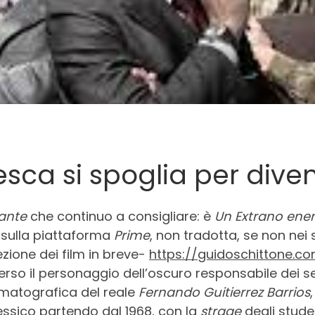
esca si spoglia per div
tante
che continuo a consigliare: è
Un Extrano ene
sulla piattaforma
Prime
, non tradotta, se non nei s
zione dei film in breve-
https://guidoschittone.c
erso il personaggio dell’oscuro responsabile dei se
ematografica del reale
Fernando Guitierrez Barrios
essico partendo dal 1968, con la
strage
degli studen