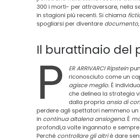
300 i morti- per attraversare, nella se
in stagioni più recenti. Si chiama
fict
spogliarsi per diventare
documento
Il burattinaio del
P
ER ARRIVARCI
Ripstein
punt
riconosciuto come un 
agisce meglio.
È individu
che delinea la strategia 
dalla propria
ansia di con
perdere agli spettatori nemmeno un
in
continua altalena
ansiogena
. È
ma
profondi,a volte ingannato e sempre 
Perché
controllare gli altri
è dare sens