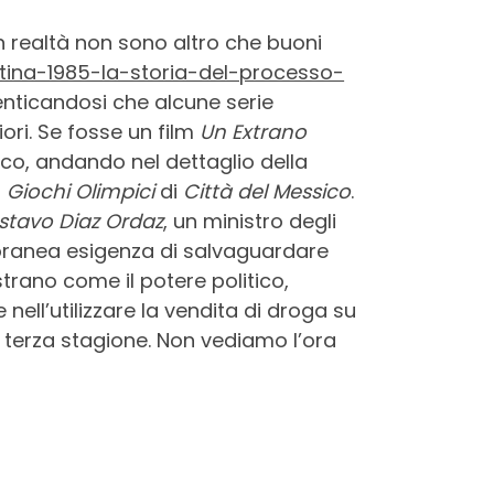
n realtà non sono altro che buoni
tina-1985-la-storia-del-processo-
nticandosi che alcune serie
ori. Se fosse un film
Un Extrano
rico, andando nel dettaglio della
i
Giochi Olimpici
di
Città del Messico
.
stavo Diaz Ordaz
, un ministro degli
oranea esigenza di salvaguardare
trano come il potere politico,
nell’utilizzare la vendita di droga su
 terza stagione. Non vediamo l’ora