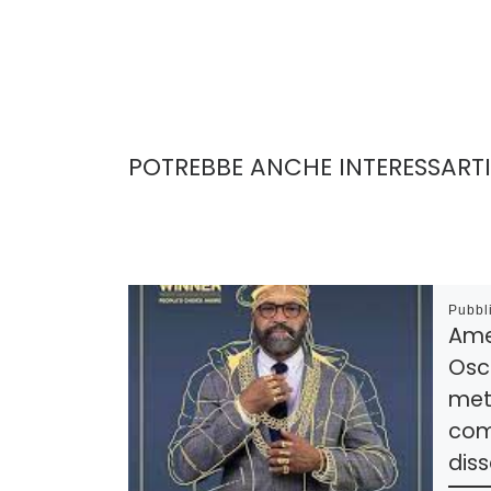
POTREBBE ANCHE INTERESSARTI
Pubbl
Amer
Osc
met
com
dis