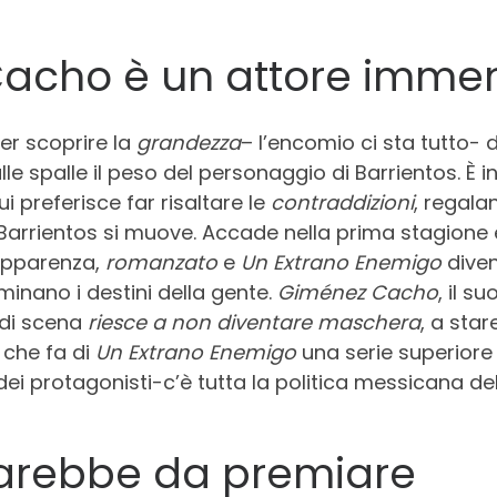
Cacho è un attore imme
er scoprire la
grandezza
– l’encomio ci sta tutto- d
lle spalle il peso del personaggio di Barrientos. È i
i preferisce far risaltare le
contraddizioni
, regal
o Barrientos si muove. Accade nella prima stagione 
 apparenza,
romanzato
e
Un Extrano Enemigo
diven
minano i destini della gente.
Giménez Cacho
, il s
 di scena
riesce a non diventare maschera
, a star
o che fa di
Un Extrano Enemigo
una serie superiore
e dei protagonisti-c’è tutta la politica messicana 
 sarebbe da premiare