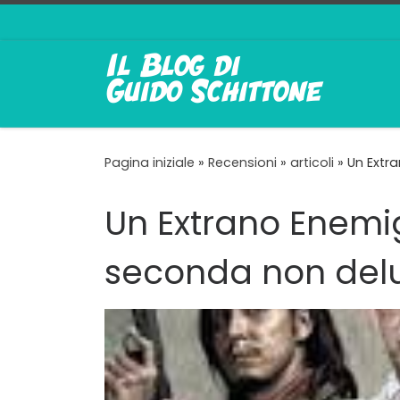
Passa al contenuto
Pagina iniziale
»
Recensioni
»
articoli
»
Un Extr
Un Extrano Enemig
seconda non del