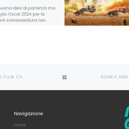
buona idea di partenza ma
più Oscar 2024 per la
ore sceneggiatura non
nale, American Fiction, in
 giorni sulla […]
Condividi!
RITORNA ALLA LISTA DEG
CIELI DEL NORD SOPRA IL VUOTO:DAL MESSICO UN FILM CHE DISPENSA FASCINO PUR NELLE IMPERFEZIONI
Navigazione
Home