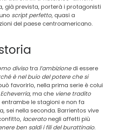
a, già prevista, porterà i protagonisti
a uno
script perfetto
, quasi a
dizioni del paese centroamericano.
storia
mo diviso
tra
l’ambizione
di essere
ché è nel buio del potere che si
uò favorirlo, nella prima serie è colui
 Echeverría
, ma che
viene tradito
entrambe le stagioni e non fa
a, sei nella seconda. Barrientos vive
confitto,
lacerato
negli affetti più
ere ben saldi i fili del burattinaio
.