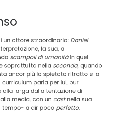
nso
i un attore straordinario:
Daniel
nterpretazione, la sua, a
ando
scampoli di umanità
in quel
e soprattutto nella
seconda
, quando
ta ancor più lo spietato ritratto e la
uo curriculum parla per lui, pur
e alla larga dalla tentazione di
 alla media, con un
cast
nella sua
del tempo- a dir poco
perfetto
.