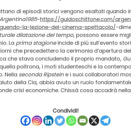
attano di episodi storici vengono esaltati quando i
Argentina1985
–
https://guidoschittone.com/argen
seguendo-la-lezione-del-cinema-spettacolo/
-dime
turale dilatazione del tempo
, possono essere migli
io. La
prima stagione
incide di più sull’evento sto
iorni che precedettero la cerimonia d’apertura de
ica che stava concludendo il proprio mandato,
Gu
uella poltrona, i moti studenteschi e la contemp
o. Nella
seconda
Ripstein
e i suoi collaboratori mos
aiuto della Cia, abbia avuto un ruolo fondamentale 
onde crisi economiche. Chissà cosa accadrà nella
Condividi!