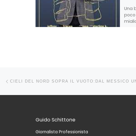
Una 
poco 
migli
origi
questi
Navigazione articoli
Articolo precedente
Guido Schittone
Giornalista Professionista