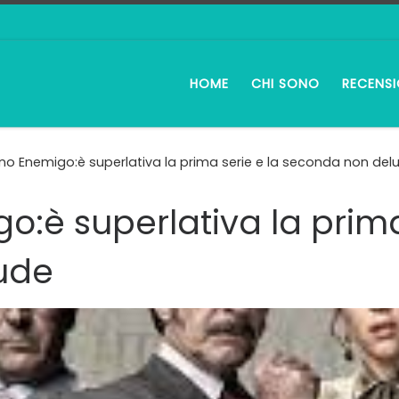
HOME
CHI SONO
RECENSI
ano Enemigo:è superlativa la prima serie e la seconda non del
o:è superlativa la prima
ude