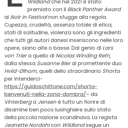
Wildland
che nel 2021 è stato
premiato con il
Black Panther Award
al
Noir in Festival
non sfugge alla regola.
Cupezza, crudeltà, assenza totale di etica,
stati di solitudine, violenza sono gli ingredienti
che tutti gli autori danesi inseriscono nelle loro
opere, siano alte o basse. Dal genio di
Lars
von Trier
a quello di
Nicolas Winding Refn
,
dalla stessa
Susanne Bier
al promettente duo
Hviid-Ølhom
, quelli dello straordinario
Shorta
per intenderci-
https://guidoschittone.com/shorta-
benvenuti-nella-zona-dombra/
– da
Vinterberg
a
Jensen
è tutto un fiorire di
disamine ben poco lusinghiere sullo stato
della piccola nazione scandinava. La regista
Jeanette Nordahl
con
Wildland
segue un