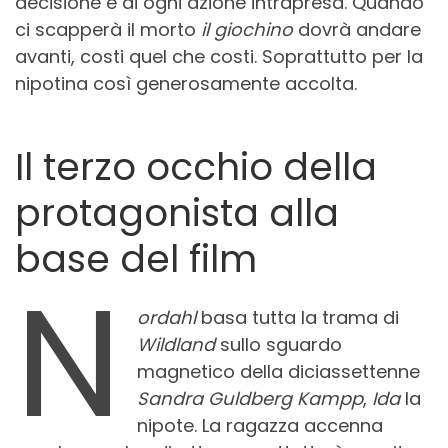
decisione e di ogni azione intrapresa. Quando
ci scapperà il morto
il giochino
dovrà andare
avanti, costi quel che costi. Soprattutto per la
nipotina così generosamente accolta.
Il terzo occhio della
protagonista alla
base del film
N
ordahl
basa tutta la trama di
Wildland
sullo sguardo
magnetico della diciassettenne
Sandra Guldberg Kampp
,
Ida
la
nipote. La ragazza accenna