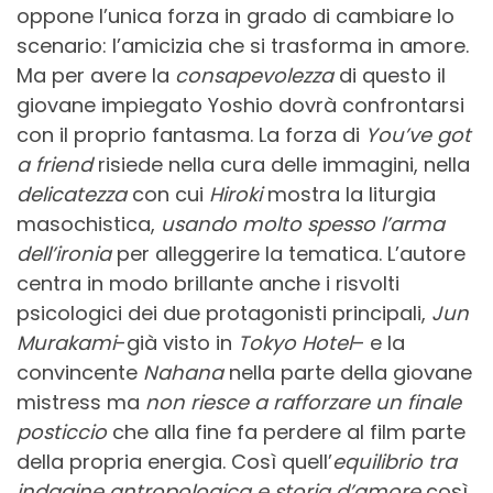
oppone l’unica forza in grado di cambiare lo
scenario: l’amicizia che si trasforma in amore.
Ma per avere la
consapevolezza
di questo il
giovane impiegato Yoshio dovrà confrontarsi
con il proprio fantasma. La forza di
You’ve got
a friend
risiede nella cura delle immagini, nella
delicatezza
con cui
Hiroki
mostra la liturgia
masochistica,
usando molto spesso l’arma
dell’ironia
per alleggerire la tematica. L’autore
centra in modo brillante anche i risvolti
psicologici dei due protagonisti principali,
Jun
Murakami
-già visto in
Tokyo Hotel
– e la
convincente
Nahana
nella parte della giovane
mistress ma
non riesce a rafforzare un finale
posticcio
che alla fine fa perdere al film parte
della propria energia. Così quell’
equilibrio tra
indagine antropologica e storia d’amore
così