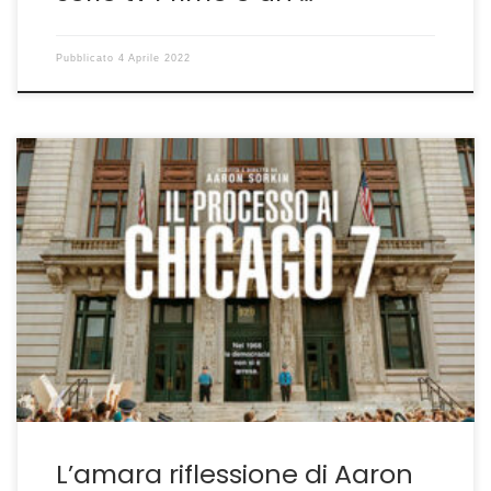
Pubblicato
4 Aprile 2022
Non esiste processo politico <<Il processo è civile o è
penale: non esiste processo politico >>. Con queste
parole, l’avvocato William Kunstler, il sempre bravissimo
Mark Rylance, rampugna nella prima parte de Il
Processo ai Chicago 7 il suo << cliente >> Abbie
Hoffman, l’impareggiabile Sacha Baron Cohen che
aveva […]
L’amara riflessione di Aaron