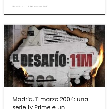
Pubblicato
12 Dicembre 2022
Due inchieste ben realizzate L’11 Marzo 2004 a Madrid
quattro treni regionali esplosero in quattro diverse
stazioni della città provocando 192 morti e oltre 2000
persone gravemente lesionate. È una ferita ancora non
rimarginata in Spagna e in Europa che sia Amazon
Prime sia Netflix hanno voluto ricordare attraverso una
[…]
Madrid, 11 marzo 2004: una
serie tv Prime e un …