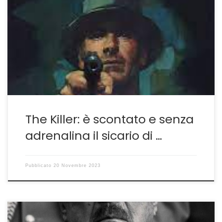
Un film che non scalda gli animi The Killer, nuova opera
di David Fincher è un film tra i meno riusciti del suo
regista. Abituati a opere di qualità da parte dell’autore
statunitense ci saremmo aspettati qualcosa di più
sostanzioso, soprattutto sotto il profilo psicologico del
suo personaggio, fino a […]
The Killer: è scontato e senza
adrenalina il sicario di …
Pubblicato
20 Novembre 2023