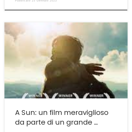
Pubblicato
25 Gennaio 2023
Una affascinante lezione di cinema MALEDETTA l’epoca
del covid che ha fatto anche morti virtuali e tra essi
film importanti che non sono stati distribuiti e si sono
perduti nei gironi dei tutti eguali e senza alcuna
gerarchia qualitativa delle piattaforme streaming.
Netflix ha avuto il merito di inserire A […]
A Sun: un film meraviglioso
da parte di un grande …