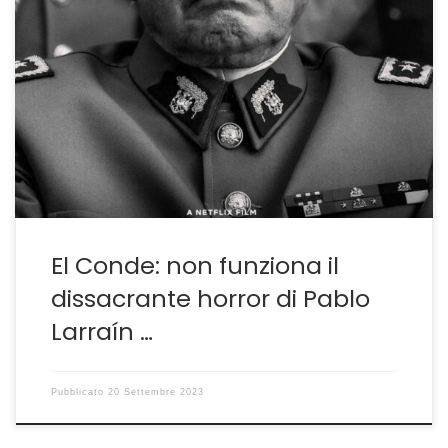
L’eredità di una dittatura sotto forma di allegoria
PABLO LARRAÍN ritorna a parlare del suo Cile ne El
Conde, il film a cui è stato attribuito il premio per la
sceneggiatura alla recente mostra veneziana. Lo fa
come nelle sue migliori tradizioni riflettendo più sulle
conseguenze di ciò che è […]
El Conde: non funziona il
dissacrante horror di Pablo
Larraín …
Pubblicato
20 Settembre 2023