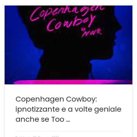
Il ritorno di #NWR tra narcisismo e alta qualità Per
restare in tema di autoreferenzialità dopo il discusso
Bardo di Inárritu-Bardo: il non luogo di Iñárritu dove
l’onirico stanca e l’eccesso di narcismo soffoca le
intuizioni– ecco un altro esempio di cinema-che sia una
serie tv distribuita da Netflix poco […]
Copenhagen Cowboy:
ipnotizzante e a volte geniale
anche se Too …