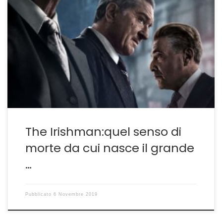
È MERAVIGLIOSO The Irishman, il film di Martin Scorsese
prodotto da Netflix dove Robert De Niro, Al Pacino, Joe
Pesci rivaleggiano in bravura e l’autore
italostatunitense fotografa con lucida malinconia non
tanto la fine di un’epopea cinematografica quanto
l’avvicinarsi di quella fine definitiva che appartiene a
tutti e che forse […]
The Irishman:quel senso di
morte da cui nasce il grande
…
Pubblicato
6 Novembre 2019