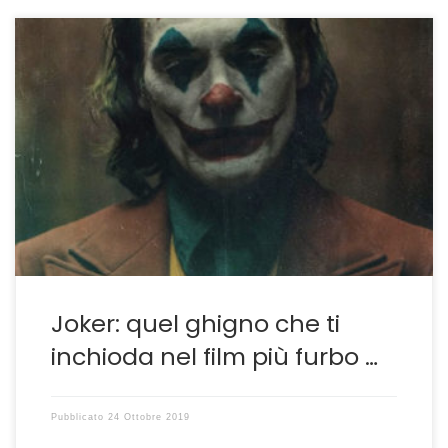
Non mi sono mai nutrito-forse a torto-di fumetti e di
cinecomics, ragion per cui non riuscirei, nemmeno
volendo, a porre in relazione Joker di Todd Phillips con i
vari film dedicati a Batman, visti comunque quasi tutti,
con la trilogia di Nolan da inserire tra i capolavori
dell’intera storia cinematografica. […]
Joker: quel ghigno che ti
inchioda nel film più furbo …
Pubblicato
24 Ottobre 2019