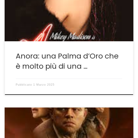
di situazioni alla Blake Edwards e avremo
probabilmente un risultato molto simile ad Anora, il fim
di Sean Baker che a sorpresa ha vinto la […]
Anora: una Palma d’Oro che
è molto più di una …
Pubblicato
1 Marzo 2025
Anche i maestri inciampano Killers of The Flower Moon è
il peggior film di Martin Scorsese. Lo scrivo con