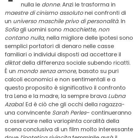
nulla le
donne
. Anzi le trasforma in
maestre di cinismo assoluto
nei confronti di
un
universo maschile privo di personalità
. In
Sofia
gli uomini sono
macchiette
,
non
contano nulla
, nella migliore delle ipotesi sono
semplici portatori di denaro nelle casse
familiari o individui disposti ad accettare il
diktat
della differenza sociale subendo ricatti.
È un
mondo senza amore
, basato su puri
calcoli economici e non sentimentali e a
questo proposito è significativo il confronto
tra Lena e la madre, la sempre brava
Lubna
Azabal
. Ed è ciò che gli occhi della ragazza-
una convincente
Sarah Perles
– continueranno
a osservare nella variopinta coralità della
scena conclusiva di un film molto interessante
dove
l’ipotetica rivincita
femminile avrà il