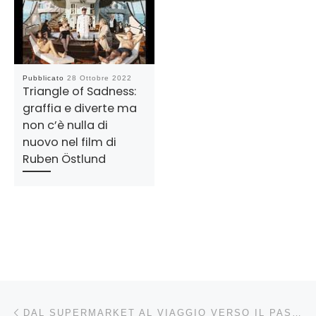
Pubblicato
28 Ottobre 2022
Triangle of Sadness:
graffia e diverte ma
non c’è nulla di
nuovo nel film di
Ruben Östlund
Navigazione articoli
Articolo precedente
DAL SUPERMARKET AL VIAGGIO VERSO IL PASSATO: DUE FILM PER PARLARE DELLA GERMANIA DI OGGI