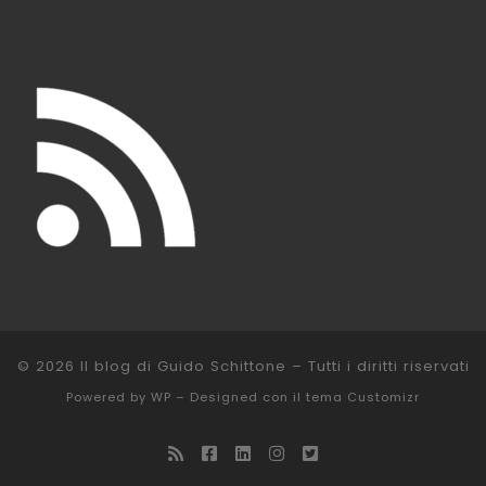
© 2026
Il blog di Guido Schittone
– Tutti i diritti riservati
Powered by
WP
– Designed con il
tema Customizr