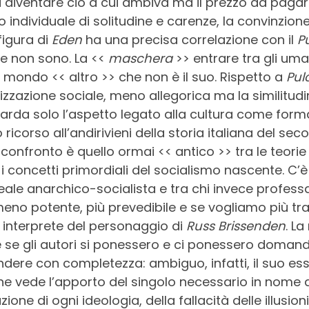
 diventare ciò a cui ambiva ma il prezzo da pagare
 individuale di solitudine e carenze, la convinzio
figura di
Eden
ha una precisa correlazione con il
Pu
che non sono. La <<
maschera
>> entrare tra gli um
n mondo << altro >> che non è il suo. Rispetto a
Pul
zzazione sociale, meno allegorica ma la similitudin
guarda solo l’aspetto legato alla cultura come forma 
o ricorso all’andirivieni della storia italiana del s
Il confronto è quello ormai << antico >> tra le teorie
 i concetti primordiali del socialismo nascente. C’è
deale anarchico-socialista e tra chi invece professa 
eno potente, più prevedibile e se vogliamo più tra
, interprete del personaggio di
Russ Brissenden
. La
 se gli autori si ponessero e ci ponessero doma
ere con completezza: ambiguo, infatti, il suo esser
e vede l’apporto del singolo necessario in nome de
ione di ogni ideologia, della fallacità delle illusion