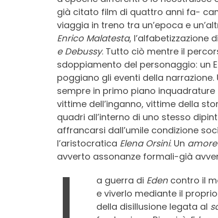
già citato film di quattro anni fa- 
viaggia in treno tra un’epoca e un’alt
Enrico Malatesta
, l’alfabetizzazione 
e Debussy
. Tutto ciò mentre il perco
sdoppiamento del personaggio: un Ede
poggiano gli eventi della narrazione
sempre in primo piano inquadrature di
vittime dell’inganno, vittime della sto
quadri all’interno di uno stesso dipin
affrancarsi dall’umile condizione soc
l’aristocratica
Elena Orsini
. Un
amore
avverto assonanze formali-già avver
L
a guerra di
Eden
contro il m
e viverlo mediante il propri
della disillusione legata al
s