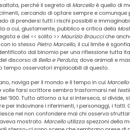
saltata, perché il segreto di
Marcello
è quello di me
cimenti, cercando di optare sempre e comunque pe
 di prendersi tutti i rischi possibili e immaginabil
a a cui, giustamente, pubblico e critica della
Most
egista e del << solito >>
Maurizio Braucci
che anche
 con lo stesso
Pietro Marcello
, il cui limite è sgonfi
dentificato dal binomio per una riflessione tutta ita
 del discorso di
Bella e Perduta
, dove animali e mas
o tempo osservatori implacabili di questo.
ano, naviga per il mondo e il tempo in cui
Marcello
he volle farsi scrittore sembra trasformarsi nel
test
el ‘900. Tutto attorno a lui si interseca, si divide,
 per indovinare i riferimenti, i personaggi, i fatti. 
 riesce nel non confondere mai chi osserva sfrutt
, aveva mostrato.
Marcello
utilizza spezzoni della 
e egli stesso-ci sono scene che sembrano prese di 