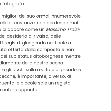
o fotografo.
e migliori del suo ormai innumerevole
delle circostanze, non perdendo mai
zio ci appare come un
Massimo Troisi
-
 desiderio di rivalsa, delle
 i registri, giungendo nel finale a
ibuto offerto dalla composta e non
e del suo status altoborghese mentre
diamante della nostra scena
re gli occhi sulla realtà e di prendere
pecche, è importante, diverso, di
uenta le piccole sale un regista
Un autore appunto.