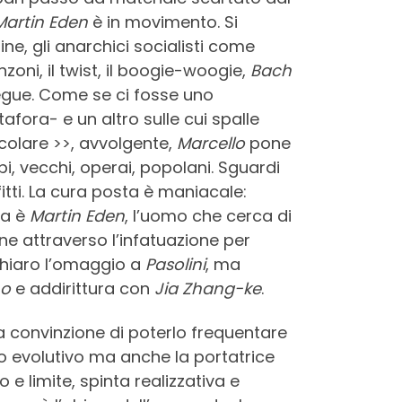
Martin Eden
è in movimento. Si
ine, gli anarchici socialisti come
zoni, il twist, il boogie-woogie,
Bach
gue. Come se ci fosse uno
ora- e un altro sulle cui spalle
rcolare >>, avvolgente,
Marcello
pone
i, vecchi, operai, popolani. Sguardi
fitti. La cura posta è maniacale:
da è
Martin Eden
, l’uomo che cerca di
ne attraverso l’infatuazione per
 chiaro l’omaggio a
Pasolini
, ma
no
e addirittura con
Jia Zhang-ke
.
 convinzione di poterlo frequentare
sso evolutivo ma anche la portatrice
e limite, spinta realizzativa e