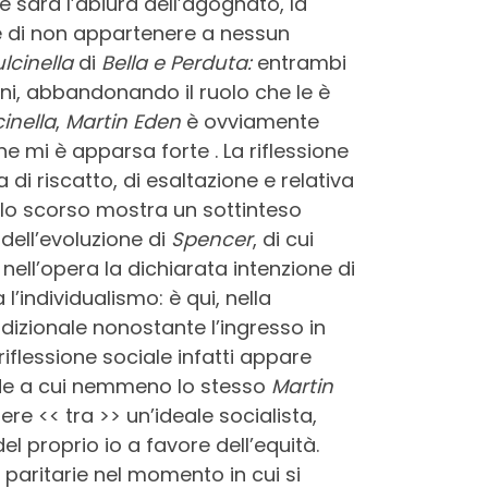
 sarà l’abiura dell’agognato, la
ne di non appartenere a nessun
lcinella
di
Bella e Perduta:
entrambi
ani, abbandonando il ruolo che le è
cinella
,
Martin Eden
è ovviamente
e mi è apparsa forte . La riflessione
di riscatto, di esaltazione e relativa
ecolo scorso mostra un sottinteso
 dell’evoluzione di
Spencer
, di cui
 nell’opera la dichiarata intenzione di
l’individualismo: è qui, nella
dizionale nonostante l’ingresso in
 riflessione sociale infatti appare
nde a cui nemmeno lo stesso
Martin
e << tra >> un’ideale socialista,
l proprio io a favore dell’equità.
i paritarie nel momento in cui si