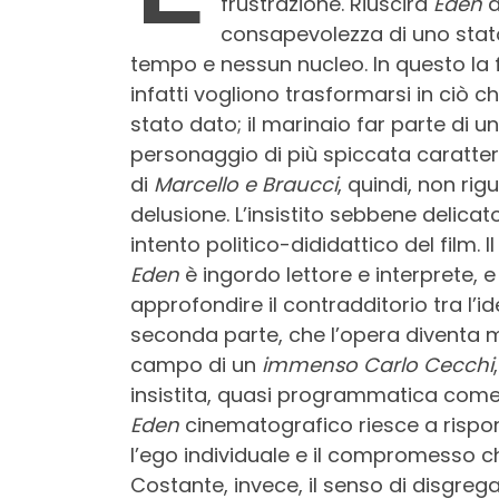
frustrazione. Riuscirà
Eden
a
consapevolezza di uno stato
tempo e nessun nucleo. In questo la 
infatti vogliono trasformarsi in ciò 
stato dato; il marinaio far parte di u
personaggio di più spiccata caratteri
di
Marcello e Braucci
, quindi, non ri
delusione. L’insistito sebbene delicat
intento politico-dididattico del film. 
Eden
è ingordo lettore e interprete, e
approfondire il contradditorio tra l’i
seconda parte, che l’opera diventa m
campo di un
immenso Carlo Cecchi
insistita, quasi programmatica come
Eden
cinematografico riesce a rispond
l’ego individuale e il compromesso ch
Costante, invece, il senso di disgregaz