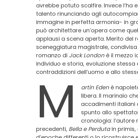
avrebbe potuto scalfire. Invece l’ha e
talento rinunciando agli autocompia
immagine in perfetta armonia- in grado
può architettare un’opera come quell
applausi a scena aperta. Merito del r
sceneggiatura magistrale, condivisa
romanzo di
Jack London
è il mezzo i
individuo e storia, evoluzione stessa
contraddizioni dell’uomo e allo stess
M
artin Eden
è napolet
libera. Il marinaio c
accadimenti italiani d
spunto allo spettatore
cronologia: l’autore
precedenti,
Bella e Perduta
in primis
d’epoche differenti o lo ricostruisc