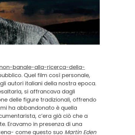
o-non-banale-alla-ricerca-della-
ubblico. Quel film così personale,
 autori italiani della nostra epoca.
saltarla, si affrancava dagli
one delle figure tradizionali, offrendo
i mi ha abbandonato è quella
ocumentarista, c’era già ciò che a
elte. Eravamo in presenza di una
n scena- come questo suo
Martin Eden