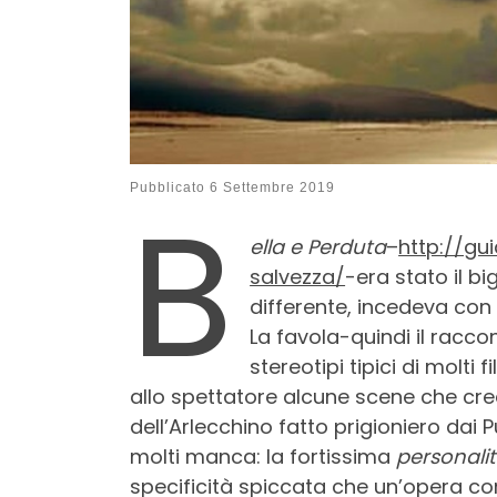
B
Pubblicato
6 Settembre 2019
ella e Perduta
–
http://gu
salvezza/
-era stato il bi
differente, incedeva con
La favola-quindi il racco
stereotipi tipici di molti
allo spettatore alcune scene che cr
dell’Arlecchino fatto prigioniero dai 
molti manca: la fortissima
personali
specificità spiccata che un’opera co