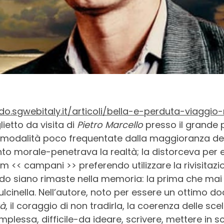
ido.sgwebitaly.it/articoli/bella-e-perduta-viaggi
glietto da visita di
Pietro Marcello
presso il grande p
 modalità poco frequentate dalla maggioranza degli
nto morale-penetrava la realtà; la distorceva per e
 film << campani >> preferendo utilizzare la rivisitazi
edo siano rimaste nella memoria: la prima che ma
Pulcinella. Nell’autore, noto per essere un ottimo d
tà
, il coraggio di non tradirla, la coerenza delle sc
mplessa, difficile-da ideare, scrivere, mettere i