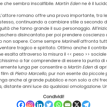
e che sembra inscalfibile.
Martin Eden
ne è il lucid
 L’attore romano offre una prova importante, tra l
lm stesso, continuando a cambiare stile a secondo 
guità che fanno grande il suo personaggio. All’ini
chera disincantata per poi prendere coscienza del
prio non sapere. Come sempre
Marinelli
affronta tutti
iventare tragico e spiritato. Ottimo anche il contr
e esalta attraverso la misura il << peso >> social
hissimo a far comprendere di essere la punta di 
entemente lunga per consentire a
Martin Eden
di apri
 film di
Pietro Marcello
, pur non esente da piccole 
nga anche al grande pubblico e non solo a chi freq
a, distante anni luce da qualsiasi omologazione. 
Condividi!