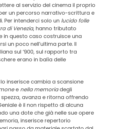
ttere al servizio del cinema il proprio
r un percorso narrativo-scrittura e
i. Per intenderci solo un
lucido folle
ra di Venezia
, hanno tributato
 in questo caso costruisce una
arsi un poco nell’ultima parte. Il
liana sul ‘900, sul rapporto tra
chere erano in balìa delle
lo inserisce cambia a scansione
imone
e
nella memoria
degli
 si spezza, avanza e ritorna offrendo
Geniale è il non rispetto di alcuna
ando una dote che già nelle sue opere
memoria, inserisce repertorio
pari passo da materiale scartato dal