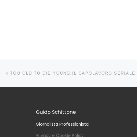
Navigazione articoli
Articolo precedente
Guido Schittone
Giornalista Professionista
Privacy e Cookie Policy