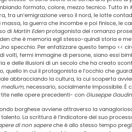
cambiando formato, colore, mezzo tecnico. Tutto in
ra, tra un’emigrazione verso il nord, le lotte contad
di massa, la guerra che incombe e poi finisce, le can
rso di
Martin Eden
protagonista del romanzo prose
n che è memoria egli stesso-quindi storia e metaf
. Uno specchio. Per enfatizzare questo tempo << ci
 volti, fermi immagine di persone, siano essi bimb
ria e delle illusioni di un secolo che ha creato scon
to, quello in cui il protagonista e l’occhio che guar
iale abbracciando la cultura, la cui scoperta avvie
 medium
, necessario, socialmente impossibile. È
tite nelle opere precedenti- con
Giuseppe Gaudi
ondo borghese avviene attraverso la vanagloriosa
o talento. La scrittura è l’indicatore del suo proce
apere di non sapere
che è allo stesso tempo pregio 