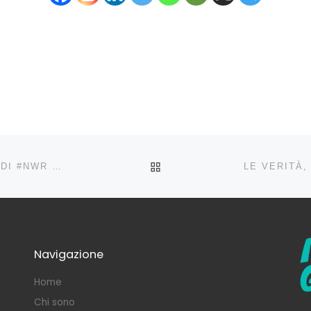
RITORNA ALLA LISTA DEG
TOO OLD TO DIE YOUNG:IL CAPOLAVORO SERIALE DI #NWR CHE IPNOTIZZA E CONVINCE
Navigazione
Home
Chi sono