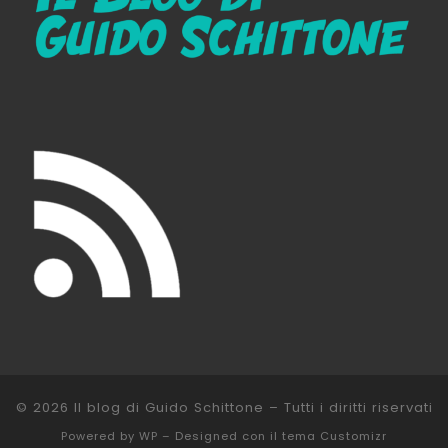
© 2026
Il blog di Guido Schittone
– Tutti i diritti riservati
Powered by
WP
– Designed con il
tema Customizr