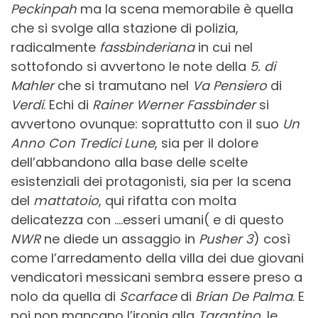
Peckinpah
ma la scena memorabile è quella
che si svolge alla stazione di polizia,
radicalmente
fassbinderiana
in cui nel
sottofondo si avvertono le note della
5. di
Mahler
che si tramutano nel
Va Pensiero
di
Verdi
. Echi di
Rainer Werner Fassbinder
si
avvertono ovunque: soprattutto con il suo
Un
Anno Con Tredici Lune
, sia per il dolore
dell’abbandono alla base delle scelte
esistenziali dei protagonisti, sia per la scena
del
mattatoio
, qui rifatta con molta
delicatezza con ….esseri umani( e di questo
NWR
ne diede un assaggio in
Pusher 3
) così
come l’arredamento della villa dei due giovani
vendicatori messicani sembra essere preso a
nolo da quella di
Scarface
di
Brian De Palma
. E
poi non mancano l’ironia alla
Tarantino
, le