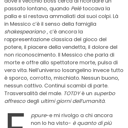
dove il vecchio boss cerca di ricordare un
passato lontano, quando
Pelé
toccava la
palla e si restava ammaliati dai suoi colpi. Là
in Messico c’è il senso della famiglia
shakespeariano
, c’è ancora la
rappresentazione classica del gioco del
potere, il piacere della vendetta, il dolore del
non riconoscimento. Il Messico che parla di
morte e offre allo spettatore morte, pulsa di
vera vita. Nell’universo losangelino invece tutto
è sporco, corrotto, mischiato. Nessun buono,
nessun cattivo. Continui scambi di parte.
Trasversalità del male.
TOTDY
è un
superbo
affresco
degli
ultimi giorni dell’umanità
.
ppure
-e mi rivolgo a chi ancora
non lo ha visto-
è quanto di più