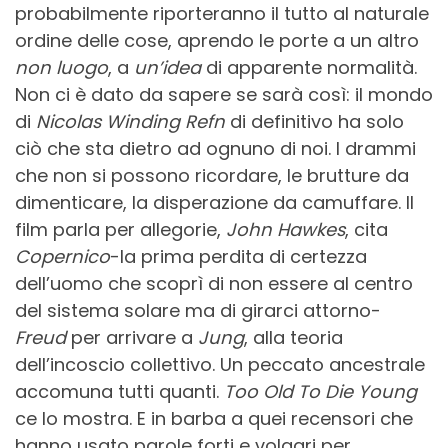
probabilmente riporteranno il tutto al naturale
ordine delle cose, aprendo le porte a un altro
non luogo
, a
un’idea
di apparente normalità.
Non ci è dato da sapere se sarà così: il mondo
di
Nicolas Winding Refn
di definitivo ha solo
ciò che sta dietro ad ognuno di noi. I drammi
che non si possono ricordare, le brutture da
dimenticare, la disperazione da camuffare. Il
film parla per allegorie,
John Hawkes
, cita
Copernico
-la prima perdita di certezza
dell’uomo che scoprì di non essere al centro
del sistema solare ma di girarci attorno-
Freud
per arrivare a
Jung
, alla teoria
dell’incoscio collettivo. Un peccato ancestrale
accomuna tutti quanti.
Too Old To Die Young
ce lo mostra. E in barba a quei recensori che
hanno usato parole forti e volgari per