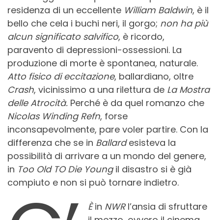
residenza di un eccellente
William Baldwin
, è il
bello che cela i buchi neri, il gorgo;
non ha più
alcun significato salvifico
, è ricordo,
paravento di depressioni-ossessioni. La
produzione di morte è spontanea, naturale.
Atto fisico di eccitazione
, ballardiano, oltre
Crash
, vicinissimo a una rilettura de
La Mostra
delle Atrocità.
Perché è da quel romanzo che
Nicolas Winding Refn
, forse
inconsapevolmente, pare voler partire. Con la
differenza che se in
Ballard
esisteva la
possibilità di arrivare a un mondo del genere,
in
Too Old TO Die Young
il disastro si è già
compiuto e non si può tornare indietro.
È
in
NWR
l’ansia di sfruttare
il mezzo, ovvero il cinema,