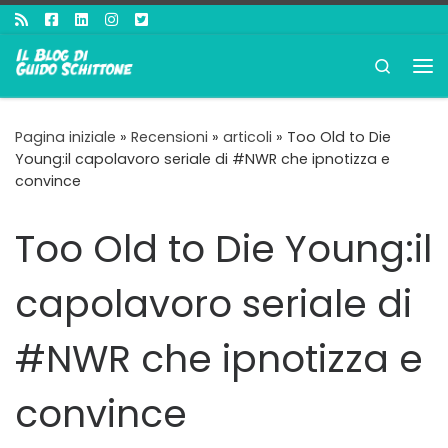
Passa al contenuto
Search
Me
Pagina iniziale
»
Recensioni
»
articoli
»
Too Old to Die
Young:il capolavoro seriale di #NWR che ipnotizza e
convince
Too Old to Die Young:il
capolavoro seriale di
#NWR che ipnotizza e
convince