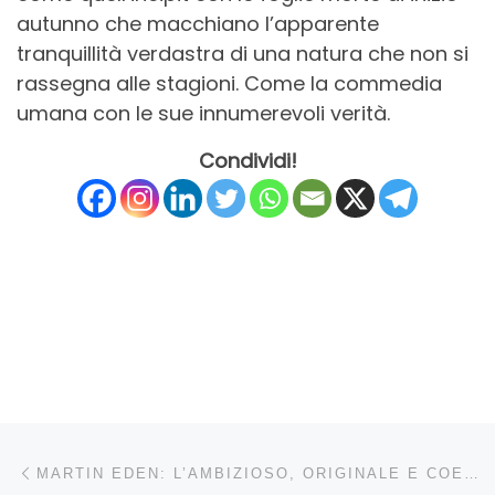
autunno che macchiano l’apparente
tranquillità verdastra di una natura che non si
rassegna alle stagioni. Come la commedia
umana con le sue innumerevoli verità.
Condividi!
Navigazione articoli
Articolo precedente
MARTIN EDEN: L’AMBIZIOSO, ORIGINALE E COERENTE VIAGGIO NELLA MEMORIA DEL ‘900 DI PIETRO MARCELLO