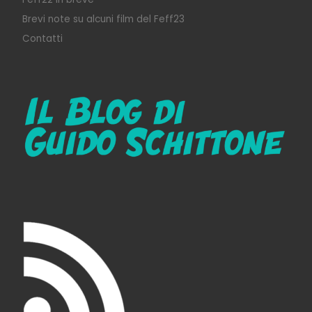
Brevi note su alcuni film del Feff23
Contatti