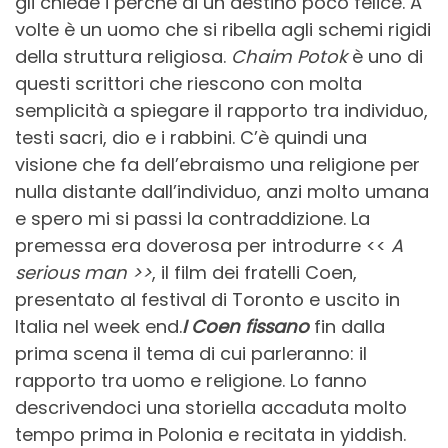
gli chiede i perché di un destino poco felice. A
volte è un uomo che si ribella agli schemi rigidi
della struttura religiosa.
Chaim Potok
è uno di
questi scrittori che riescono con molta
semplicità a spiegare il rapporto tra individuo,
testi sacri, dio e i rabbini. C’è quindi una
visione che fa dell’ebraismo una religione per
nulla distante dall’individuo, anzi molto umana
e spero mi si passi la contraddizione. La
premessa era doverosa per introdurre <<
A
serious man >>
, il film dei fratelli Coen,
presentato al festival di Toronto e uscito in
Italia nel week end.
I Coen fissano
fin dalla
prima scena il tema di cui parleranno: il
rapporto tra uomo e religione. Lo fanno
descrivendoci una storiella accaduta molto
tempo prima in Polonia e recitata in yiddish.