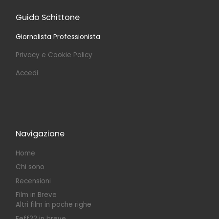
Guido Schittone
Giornalista Professionista
Privacy e Cookie Policy
Accedi
Navigazione
Home
Chi sono
Recensioni
Film in Breve
Altri film in poche righe
Feff22 in breve