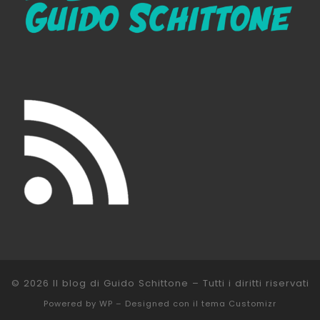
© 2026
Il blog di Guido Schittone
– Tutti i diritti riservati
Powered by
WP
– Designed con il
tema Customizr