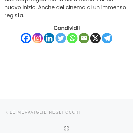
nuovo inizio. Anche del cinema di un immenso
regista.
Condividi!
Navigazione articoli
Articolo precedente
LE MERAVIGLIE NEGLI OCCHI
RITORNA ALLA LISTA DEG