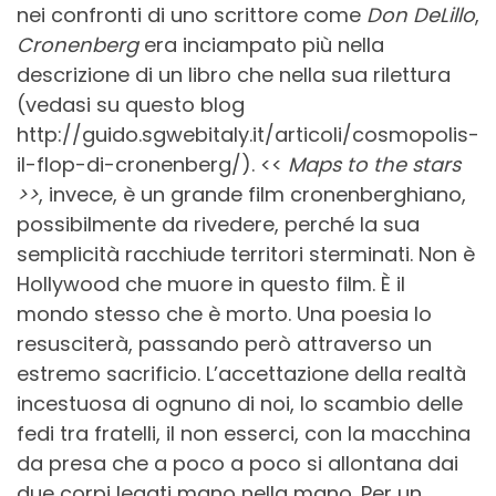
nei confronti di uno scrittore come
Don DeLillo
,
Cronenberg
era inciampato più nella
descrizione di un libro che nella sua rilettura
(vedasi su questo blog
http://guido.sgwebitaly.it/articoli/cosmopolis-
il-flop-di-cronenberg/). <<
Maps to the stars
>>
, invece, è un grande film cronenberghiano,
possibilmente da rivedere, perché la sua
semplicità racchiude territori sterminati. Non è
Hollywood che muore in questo film. È il
mondo stesso che è morto. Una poesia lo
resusciterà, passando però attraverso un
estremo sacrificio. L’accettazione della realtà
incestuosa di ognuno di noi, lo scambio delle
fedi tra fratelli, il non esserci, con la macchina
da presa che a poco a poco si allontana dai
due corpi legati mano nella mano. Per un