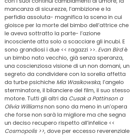
con i suoi continui cambiamenti di umore, la
mancanza di sicurezze, l’ambizione e la
perfidia assoluta- magnifica la scena in cui
gioisce per la morte del bimbo dell’attrice che
le aveva sottratto la parte- l’azione
incosciente atta solo a scacciare gli incubi. E
sono grandiosi i due << ragazzi >>.
Evan Bird
è
un bimbo nato vecchio, già senza speranza,
una coscienziosa visione di un non domani, un
segreto da condividere con la sorella affetta
da turbe psichiche
Mia Wasikowska
, l’angelo
sterminatore, il bilanciere del film, il suo stesso
motore. Tutti gli altri da
Cusak a Pattinson a
Olivia Williams
non sono da meno in un’opera
che forse non sarà la migliore ma che segna
un deciso recupero rispetto all’infelice <<
Cosmopolis >>
, dove per eccesso reverenziale