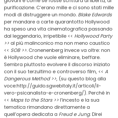
giovani è come se fosse scrittura di libertà, di
purificazione. C’erano mille e ci sono stati mille
modi di distruggere un mondo.
Blake Edwards
per mandare a carte quarantotto Hollywood
ha speso una vita cinematografica passando
dal leggendario, irripetibile <<
Hollywood Party
>>
al più malinconico ma non meno caustico
<<
SOB >>
. Cronenenberg invece va oltre: non
è Hollywood che vuole eliminare, beffare.
Sembra piuttosto evolvere il discorso iniziato
con il suo terzultimo e controverso film, <<
A
Dangerous Method >>
, (su questo blog alla
voce:http://guido.sgwebitaly.it/articoli/il-
vero-psicanalista-e-cronenberg/). Perché in
<<
Maps to the Stars >>
l’incesto e la sua
tematica rimandano direttamente a
quell’opera dedicata a
Freud e Jung
. Direi