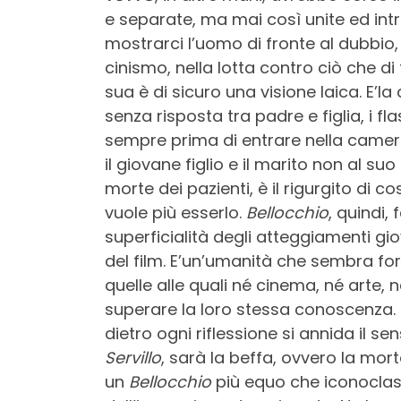
e separate, ma mai così unite ed intr
mostrarci l’uomo di fronte al dubbio, 
cinismo, nella lotta contro ciò che 
sua è di sicuro una visione laica. E’l
senza risposta tra padre e figlia, i f
sempre prima di entrare nella camera-
il giovane figlio e il marito non al su
morte dei pazienti, è il rigurgito di c
vuole più esserlo.
Bellocchio
, quindi,
superficialità degli atteggiamenti gio
del film. E’un’umanità che sembra fo
quelle alle quali né cinema, né art
superare la loro stessa conoscenza. E
dietro ogni riflessione si annida il
Servillo
, sarà la beffa, ovvero la mor
un
Bellocchio
più equo che iconoclast