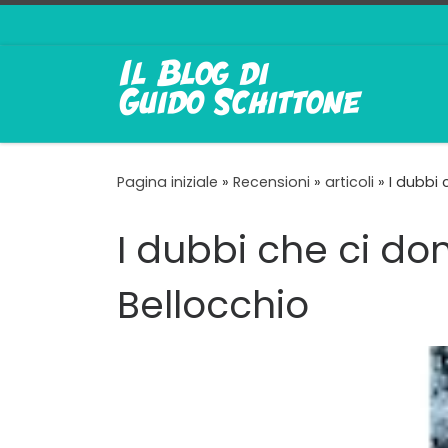
Passa al contenuto
Pagina iniziale
»
Recensioni
»
articoli
»
I dubbi 
I dubbi che ci do
Bellocchio