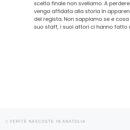
scelta finale non sveliamo. A perdere
venga affidata alla storia in apparen
del regista. Non sappiamo se e cos
suo staff, i suoi attori ci hanno fatt
Navigazione articoli
Articolo precedente
VERITÀ NASCOSTE IN ANATOLIA