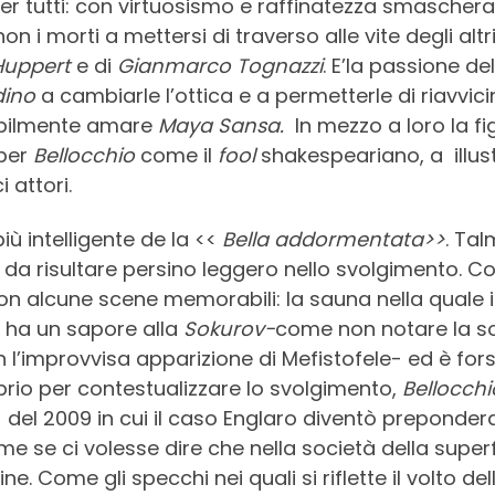
 tutti: con virtuosismo e raffinatezza smaschera il 
on i morti a mettersi di traverso alle vite degli alt
 Huppert
e di
Gianmarco Tognazzi
. E’la passione de
dino
a cambiarle l’ottica e a permetterle di riavvic
abilmente amare
Maya Sansa.
In mezzo a loro la fig
 per
Bellocchio
come il
fool
shakespeariano, a illus
i attori.
iù intelligente de la <<
Bella addormentata>>
. Ta
 da risultare persino leggero nello svolgimento. C
on alcune scene memorabili: la sauna nella quale i 
, ha un sapore alla
Sokurov-
come non notare la s
 l’improvvisa apparizione di Mefistofele- ed è fo
rio per contestualizzare lo svolgimento,
Bellocchi
 del 2009 in cui il caso Englaro diventò preponderan
e se ci volesse dire che nella società della super
 Come gli specchi nei quali si riflette il volto de