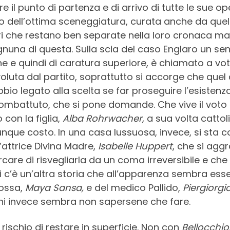
 punto di partenza e di arrivo di tutte le sue opere
do dell’ottima sceneggiatura, curata anche da qu
ari che restano ben separate nella loro cronaca ma
gnuna di questa. Sulla scia del caso Englaro un sena
e quindi di caratura superiore, è chiamato a votar
voluta dal partito, soprattutto si accorge che que
bbio legato alla scelta se far proseguire l’esistenz
ombattuto, che si pone domande. Che vive il voto
 con la figlia,
Alba Rohrwacher,
a sua volta cattoli
unque costo. In una casa lussuosa, invece, si sta 
’attrice Divina Madre,
Isabelle Huppert
, che si agg
ercare di risvegliarla da un coma irreversibile e ch
i c’è un’altra storia che all’apparenza sembra esse
Rossa,
Maya Sansa,
e del medico Pallido,
Piergiorgi
chi invece sembra non sapersene che fare.
l rischio di restare in superficie. Non con
Bellocchio