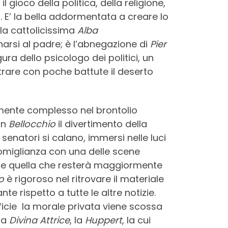
gioco della politica, della religione,
ri. E’ la bella addormentata a creare lo
lla cattolicissima
Alba
inarsi al padre; è l’abnegazione di
Pier
ura dello psicologo dei politici, un
trare con poche battute il deserto
lmente complesso nel brontolio
on
Bellocchio
il divertimento della
senatori si calano, immersi nelle luci
omiglianza con una delle scene
rse quella che resterà maggiormente
o
è rigoroso nel ritrovare il materiale
te rispetto a tutte le altre notizie.
ficie la morale privata viene scossa
lla
Divina Attrice
, la
Huppert
, la cui