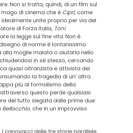
. Non si tratta, quindi, di un film sul
el mago di cinema che è
Ciprì
, come
 idealmente unite proprio per via del
tore di Forza Italia,
Toni
e la legge sul fine vita. Non è
l disegno di norme è lontanissimo
a alla moglie malata o aiutarla nello
 chiudendosi in sé stesso, cercando
ca quasi oltranzista e attivista dei
consumando la tragedia di un’ altra
rappa più al formalismo della
e attraverso questo perde qualsiasi
re del tutto slegata dalle prime due:
o Bellocchio
, che in un improvviso
.
I canovacci delle tre storie parallele