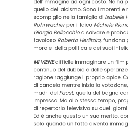
dell’immagine ad ogni costo. Ne ha per
quello del laicismo. Sono i morenti e n
scompiglio nella famiglia di
Isabelle
Rohrwacher
per il laico
Michele Rion
Giorgio Bellocchio
a salvare e prob
favoloso
Roberto Herlitzka
, funziona
morale della politica e dei suoi infelic
MI VIENE
difficile immaginare un film p
continuo del dubbio e delle speranze
ragione raggiunge il proprio apice. C
di candela mentre inizia la votazione
madri del
Faust,
quella del bagno con
impressa. Ma allo stesso tempo, prop
di repertorio televisivo su quei giorni
Ed è anche questo un suo merito, com
solo quando un fatto diventa immagine.