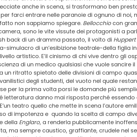
ecciate anche in scena, si trasformano ben presto 
per farci entrare nelle paranoie di ognuno di noi, ne
di fatto non sappiamo spiegare.
Bellocchio
con gran
a camera, sono le vite vissute dei protagonisti a pa
lash back di un dramma passato, il volto di
Huppert
simulacro di un’esibizione teatrale-della figlia i
o livello artistico. E’il cinismo di chi vive dentro gl
oscienza di un medico qualsiasi che vuole sancire il 
 fa un ritratto spietato delle divisioni di campo qua
vanilistici degli studenti, del vuoto nel quale res
rse per la prima volta porsi le domande più sempli
e, né letteratura danno mai risposta perché essen
’un teatro quello che mette in scena l’autore emili
 senso di impotenza e quando la scelta di campo di
te della
Englaro
, a renderla pubblicamente inoffens
a, ma sempre caustico, graffiante, crudele nel seg