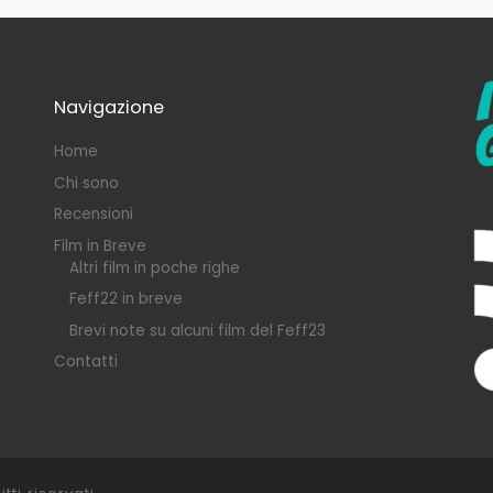
Navigazione
Home
Chi sono
Recensioni
Film in Breve
Altri film in poche righe
Feff22 in breve
Brevi note su alcuni film del Feff23
Contatti