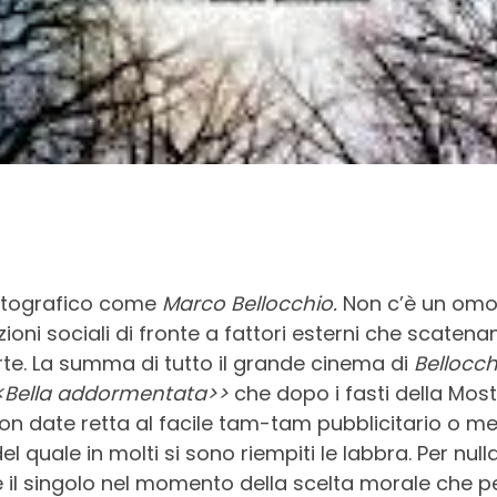
matografico come
Marco Bellocchio.
Non c’è un omol
zioni sociali di fronte a fattori esterni che scatena
ferte. La summa di tutto il grande cinema di
Bellocc
<Bella addormentata>>
che dopo i fasti della Mos
n date retta al facile tam-tam pubblicitario o medi
uale in molti si sono riempiti le labbra. Per nulla
e il singolo nel momento della scelta morale che 