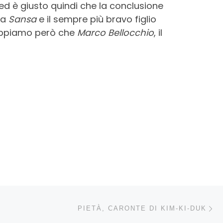
 ed è giusto quindi che la conclusione
ra
Sansa
e il sempre più bravo figlio
appiamo però che
Marco Bellocchio
, il
Ar
LI ARTICOLI
PIETÀ, CARONTE DI KIM-KI-DUK