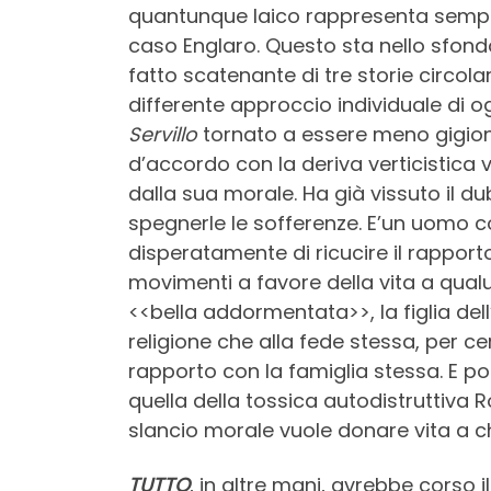
quantunque laico rappresenta sempre il
caso Englaro. Questo sta nello sfon
fatto scatenante di tre storie circol
differente approccio individuale di o
Servillo
tornato a essere meno gigione 
d’accordo con la deriva verticistica 
dalla sua morale. Ha già vissuto il du
spegnerle le sofferenze. E’un uomo c
disperatamente di ricucire il rapporto
movimenti a favore della vita a qual
<<bella addormentata>>, la figlia dell
religione che alla fede stessa, per c
rapporto con la famiglia stessa. E po
quella della tossica autodistruttiva 
slancio morale vuole donare vita a 
TUTTO
, in altre mani, avrebbe corso i