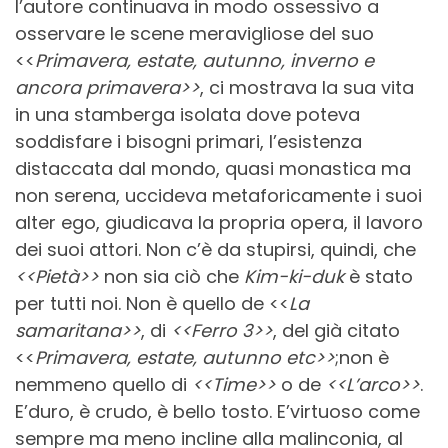
l’autore continuava in modo ossessivo a
osservare le scene meravigliose del suo
<<
Primavera, estate, autunno, inverno e
ancora primavera>>
, ci mostrava la sua vita
in una stamberga isolata dove poteva
soddisfare i bisogni primari, l’esistenza
distaccata dal mondo, quasi monastica ma
non serena, uccideva metaforicamente i suoi
alter ego, giudicava la propria opera, il lavoro
dei suoi attori. Non c’è da stupirsi, quindi, che
<<Pietà>>
non sia ciò che
Kim-ki-duk
è stato
per tutti noi. Non è quello de <<
La
samaritana>>
, di
<<Ferro 3>>
, del già citato
<<
Primavera, estate, autunno etc>>
;non è
nemmeno quello di
<<Time>>
o de
<<L’arco>>
.
E’duro, è crudo, è bello tosto. E’virtuoso come
sempre ma meno incline alla malinconia, al