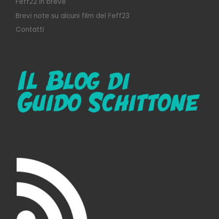
Feff22 in breve
Brevi note su alcuni film del Feff23
Contatti