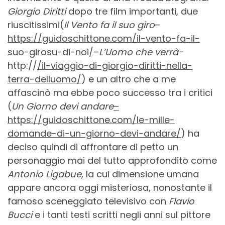
Giorgio Diritti
dopo tre film importanti, due
riuscitissimi(
Il Vento fa il suo giro
–
https://guidoschittone.com/il-vento-fa-il-
suo-girosu-di-noi/
–
L’Uomo che verrà-
http://
/il-viaggio-di-giorgio-diritti-nella-
terra-delluomo/
) e un altro che a me
affascinò ma ebbe poco successo tra i critici
(
Un Giorno devi andare
–
https://guidoschittone.com/le-mille-
domande-di-un-giorno-devi-andare/
) ha
deciso quindi di affrontare di petto un
personaggio mai del tutto approfondito come
Antonio Ligabue
, la cui dimensione umana
appare ancora oggi misteriosa, nonostante il
famoso sceneggiato televisivo con
Flavio
Bucci
e i tanti testi scritti negli anni sul pittore