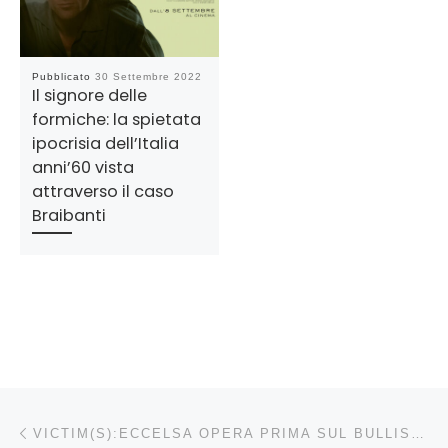
Pubblicato
30 Settembre 2022
Il signore delle
formiche: la spietata
ipocrisia dell’Italia
anni’60 vista
attraverso il caso
Braibanti
Navigazione articoli
Articolo precedente
VICTIM(S):ECCELSA OPERA PRIMA SUL BULLISMO MA NON SOLO