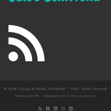
© 2026
Il blog di Guido Schittone
– Tutti i diritti riservati
Powered by
WP
– Designed con il
tema Customizr