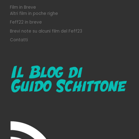
Film in Breve
Altri film in poche righe
Feff22 in breve
Brevi note su alcuni film del Feff23
Contatti