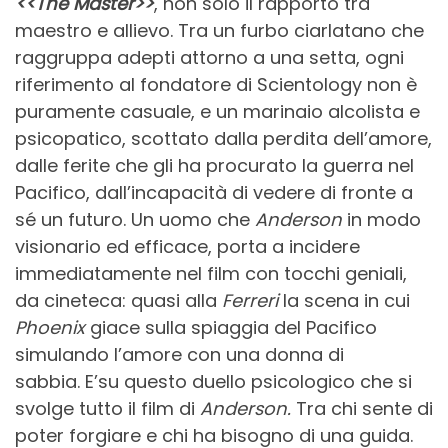
<<The Master>>
, non solo il rapporto tra
maestro e allievo. Tra un furbo ciarlatano che
raggruppa adepti attorno a una setta, ogni
riferimento al fondatore di Scientology non è
puramente casuale, e un marinaio alcolista e
psicopatico, scottato dalla perdita dell’amore,
dalle ferite che gli ha procurato la guerra nel
Pacifico, dall’incapacità di vedere di fronte a
sé un futuro. Un uomo che
Anderson
in modo
visionario ed efficace, porta a incidere
immediatamente nel film con tocchi geniali,
da cineteca: quasi alla
Ferreri
la scena in cui
Phoenix
giace sulla spiaggia del Pacifico
simulando l’amore con una donna di
sabbia. E’su questo duello psicologico che si
svolge tutto il film di
Anderson.
Tra chi sente di
poter forgiare e chi ha bisogno di una guida.