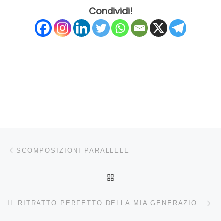
Condividi!
Navigazione articoli
Articolo precedente
SCOMPOSIZIONI PARALLELE
RITORNA ALLA LISTA DEG
Ar
IL RITRATTO PERFETTO DELLA MIA GENERAZIONE