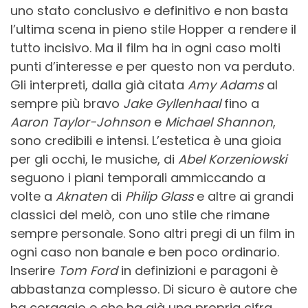
uno stato conclusivo e definitivo e non basta
l’ultima scena in pieno stile Hopper a rendere il
tutto incisivo. Ma il film ha in ogni caso molti
punti d’interesse e per questo non va perduto.
Gli interpreti, dalla già citata
Amy Adams
al
sempre più bravo
Jake Gyllenhaal
fino a
Aaron Taylor-Johnson
e
Michael Shannon
,
sono credibili e intensi. L’estetica è una gioia
per gli occhi, le musiche, di
Abel Korzeniowski
seguono i piani temporali ammiccando a
volte a
Aknaten
di
Philip Glass
e altre ai grandi
classici del melò, con uno stile che rimane
sempre personale. Sono altri pregi di un film in
ogni caso non banale e ben poco ordinario.
Inserire
Tom Ford
in definizioni e paragoni è
abbastanza complesso. Di sicuro è autore che
ha coraggio e che ha già una propria cifra