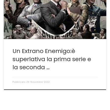
giunta alla seconda stagione sulla piattaforma Prime,
non tradotta, se non nei sottotitoli, in italiano. Come ho
già accennato nella sezione dei film in breve-
https://guidoschittone.com/ftm-film-fuori-tempo-
massimo/– attraverso […]
Un Extrano Enemigo:è
superlativa la prima serie e
la seconda …
Pubblicato
29 Novembre 2022