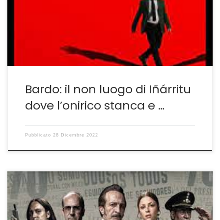
innegabile maestria scenica ma con una sceneggiatura
che appare confusa, sfuggente, non dando mai allo
spettatore l’impressione di essere dentro a una storia.
Ed […]
Bardo: il non luogo di Iñárritu
dove l’onirico stanca e …
Pubblicato
28 Dicembre 2022
La realtà romanzesca si spoglia per diventare
documento C’È una serie importante che continuo a
consigliare: è Un Extrano enemigo di Gabriel Ripstein