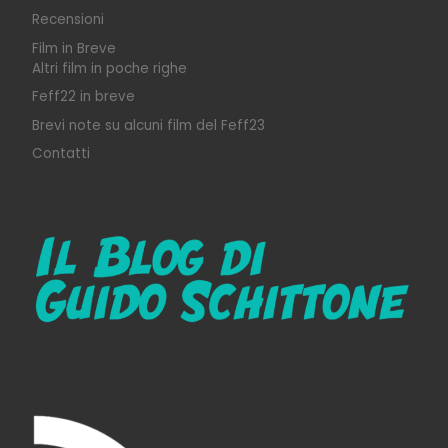
Recensioni
Film in Breve
Altri film in poche righe
Feff22 in breve
Brevi note su alcuni film del Feff23
Contatti