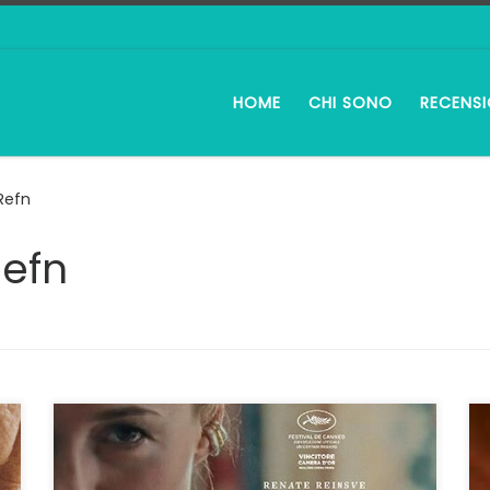
HOME
CHI SONO
RECENSI
Refn
Refn
Il Nord Europa, ovvero l’infelicità Vivere nel
Nord Europa, nel caso di Armand in Norvegia,
non deve essere facile. La politica