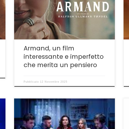
improntata all’illusione di favorire una sorta di
equità sociale attraverso servizi e aiuti al
cittadino, sembra sortire spesso e volentieri
l’effetto opposto. È un leit motiv di molte
produzioni […]
Armand, un film
interessante e imperfetto
che merita un pensiero
Pubblicato
12 Novembre 2025
Wildland, un noir che non sfugge alle regole
della tradizione La Danimarca è una terra
felice? Ad osservare la sua cinematografia la
risposta sembrerebbe negativa. Wildland che