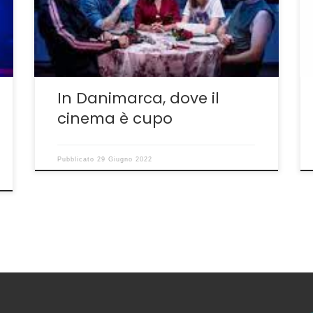
nel 2021 è stato premiato con il Black Panther
Award al Noir in Festival non sfugge alla
regola. Cupezza, crudeltà, assenza totale di
[…]
In Danimarca, dove il
cinema è cupo
Pubblicato
29 Giugno 2022