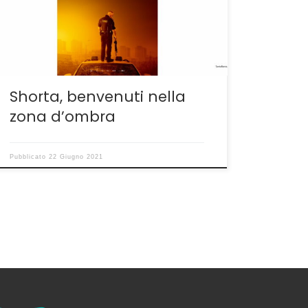
Trier, Susan Bier, Nicolas Winding Refn,Thomas
Vinterberg, Anders Thomas Jensen e tanti
altri, esiste un gruppo di giovani che non esita
a dirigere film […]
Shorta, benvenuti nella
zona d’ombra
Pubblicato
22 Giugno 2021