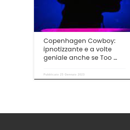
luogo di Iñárritu dove l’onirico stanca e
l’eccesso di narcismo soffoca le intuizioni–
ecco un altro esempio di cinema-che sia una
serie tv distribuita da Netflix poco […]
Copenhagen Cowboy:
ipnotizzante e a volte
geniale anche se Too …
Pubblicato
25 Gennaio 2023