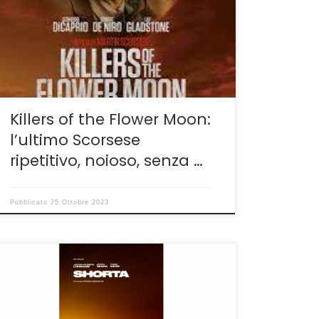
Scorsese. Lo scrivo con amarezza perché, si
sa, Scorsese non è solo un Maestro ma è
colui che anche nelle sue prove minori ha
sempre saputo donare spunti, riflessioni, colpi
di genio. Questa volta non […]
Killers of the Flower Moon:
l’ultimo Scorsese
ripetitivo, noioso, senza …
Pubblicato
25 Ottobre 2023
Un film sorprendente per tensione e
profondità La cinematografia danese ci sta
abituando ormai da anni a parecchie e
positive sorprese. Dietro ai maestri, Lars von