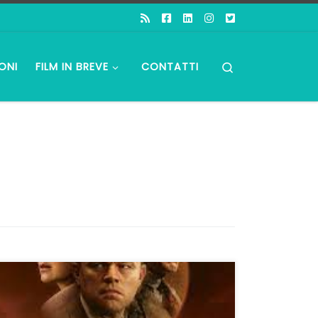
Search
ONI
FILM IN BREVE
CONTATTI
Anche i maestri inciampano Killers of The
Flower Moon è il peggior film di Martin