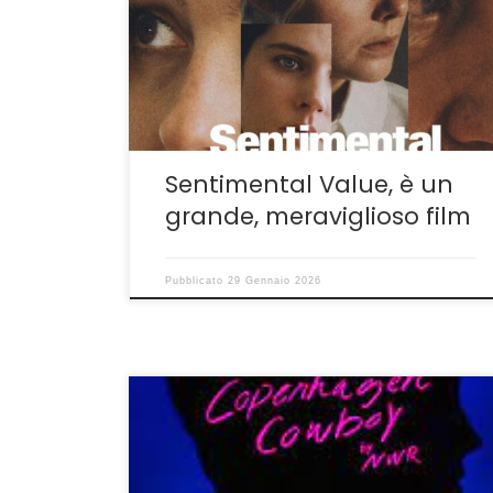
crepe, rumori e silenzi. Luogo di protezione e
di misteri alla Fanny e Alexander. C’è
un’attrice che sembra Gena Rowlands in
Opening Night del marito John Cassavetes in
preda a una crisi di panico prima di […]
Sentimental Value, è un
grande, meraviglioso film
Pubblicato
29 Gennaio 2026
Il ritorno di #NWR tra narcisismo e alta qualità
Per restare in tema di autoreferenzialità
dopo il discusso Bardo di Inárritu-Bardo: il non