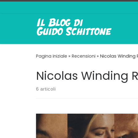
Passa al contenuto
Pagina iniziale
»
Recensioni
»
Nicolas Winding 
Nicolas Winding 
6 articoli
Joachim Trier con grazia nel non detto
familiare C’è una casa che contiene ricordi,