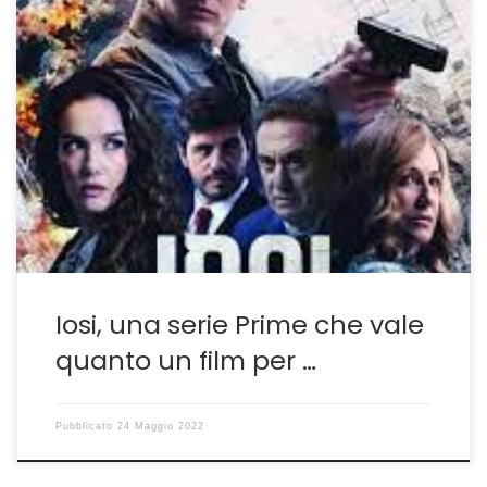
Rileggere la storia facendo spettacolo È MOLTO
POSITIVO il giudizio su Iosi,el espía arrepentido che
Prime ha inserito nella sua programmazione in versione
originale con sottotitoli in inglese o spagnolo e che
come sempre va cercata e trovata in mezzo a
un’offerta che non sempre mantiene costante la
propria qualità. […]
Iosi, una serie Prime che vale
quanto un film per …
Pubblicato
24 Maggio 2022