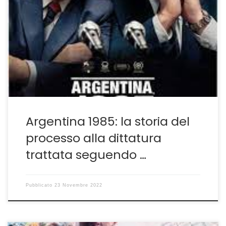
Un buon film che a volte risulta troppo leggero Juicio a
las Juntas, giudizio alla giunta. È l’oggetto di Argentina
1985, il racconto del processo in cui i maggiori esponenti
dell’ex regime militare sudamericano, Videla compreso,
vennero chiamati in giudizio per rispondere del vero e
proprio genocidio di decine di […]
Argentina 1985: la storia del
processo alla dittatura
trattata seguendo …
Pubblicato
23 Novembre 2022