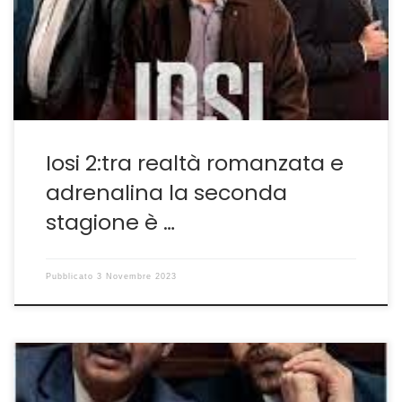
prima-il link è questo Iosi, una serie Prime che vale
quanto un film per rileggere un punto oscuro della
storia argentina– ma riesce persino […]
Iosi 2:tra realtà romanzata e
adrenalina la seconda
stagione è …
Pubblicato
3 Novembre 2023