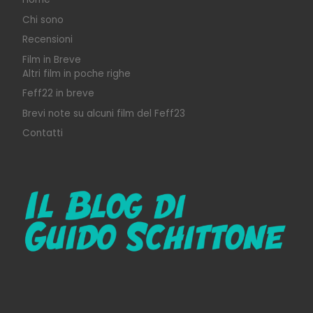
Chi sono
Recensioni
Film in Breve
Altri film in poche righe
Feff22 in breve
Brevi note su alcuni film del Feff23
Contatti