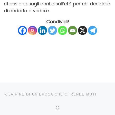
riflessione sugli anni e sull’età per chi deciderà
di andarlo a vedere.
Condividi!
Navigazione articoli
Articolo precedente
LA FINE DI UN’EPOCA CHE CI RENDE MUTI
RITORNA ALLA LISTA DEG