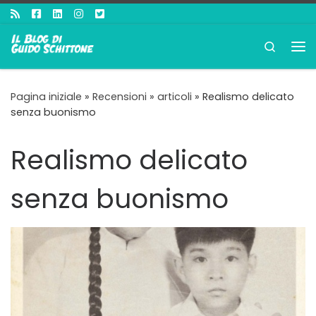
Passa al contenuto
Search
Me
Pagina iniziale
»
Recensioni
»
articoli
»
Realismo delicato
senza buonismo
Realismo delicato
senza buonismo