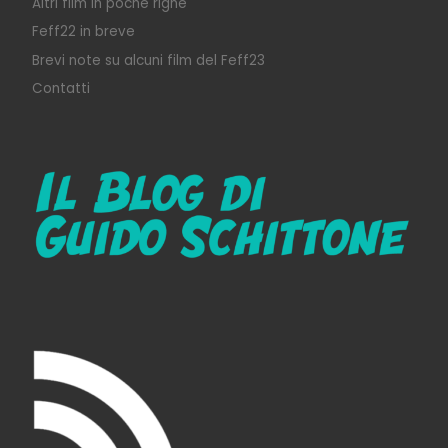
Altri film in poche righe
Feff22 in breve
Brevi note su alcuni film del Feff23
Contatti