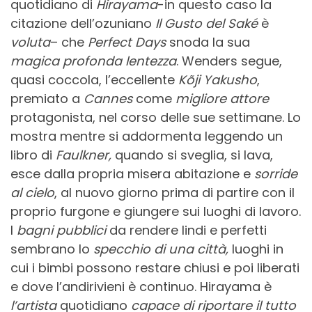
quotidiano di
Hirayama
-in questo caso la
citazione dell’ozuniano
Il Gusto del Saké
è
voluta
– che
Perfect Days
snoda la sua
magica profonda lentezza
. Wenders segue,
quasi coccola, l’eccellente
Kõji Yakusho
,
premiato a
Cannes
come
migliore attore
protagonista, nel corso delle sue settimane. Lo
mostra mentre si addormenta leggendo un
libro di
Faulkner,
quando si sveglia, si lava,
esce dalla propria misera abitazione e
sorride
al cielo
, al nuovo giorno prima di partire con il
proprio furgone e giungere sui luoghi di lavoro.
I
bagni pubblici
da rendere lindi e perfetti
sembrano lo
specchio di una città,
luoghi in
cui i bimbi possono restare chiusi e poi liberati
e dove l’andirivieni è continuo. Hirayama è
l’artista
quotidiano
capace di riportare il tutto