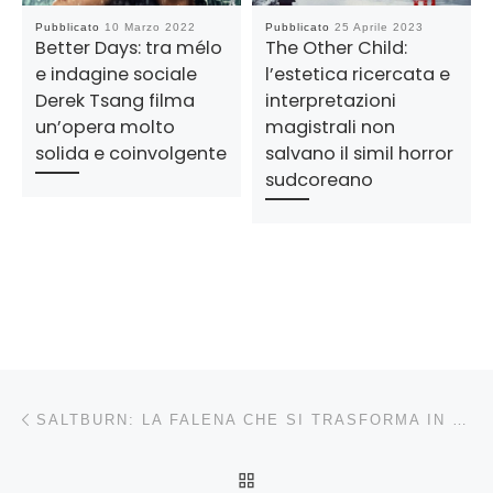
Pubblicato
10 Marzo 2022
Pubblicato
25 Aprile 2023
Better Days: tra mélo
The Other Child:
e indagine sociale
l’estetica ricercata e
Derek Tsang filma
interpretazioni
un’opera molto
magistrali non
solida e coinvolgente
salvano il simil horror
sudcoreano
Navigazione articoli
Articolo precedente
SALTBURN: LA FALENA CHE SI TRASFORMA IN VAMPIRO NELLA BELLA BLACK COMEDY DI EMERALD FENNELL
RITORNA ALLA LISTA DEG