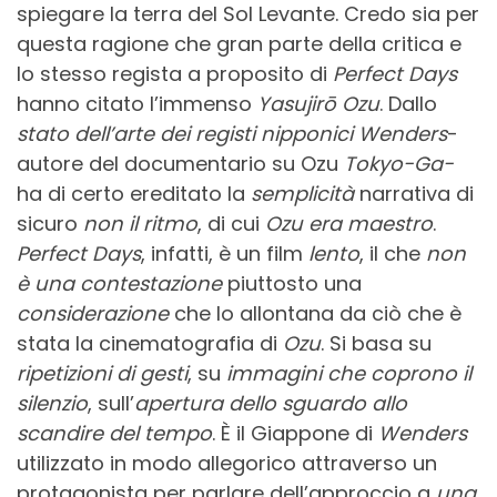
spiegare la terra del Sol Levante. Credo sia per
questa ragione che gran parte della critica e
lo stesso regista a proposito di
Perfect Days
hanno citato l’immenso
Yasujirō Ozu
. Dallo
stato dell’arte dei registi nipponici
Wenders
-
autore del documentario su Ozu
Tokyo-Ga-
ha di certo ereditato la
semplicità
narrativa di
sicuro
non il ritmo
, di cui
Ozu era maestro
.
Perfect Days
, infatti, è un film
lento
, il che
non
è una contestazione
piuttosto una
considerazione
che lo allontana da ciò che è
stata la cinematografia di
Ozu
. Si basa su
ripetizioni di gesti
, su
immagini che coprono il
silenzio
, sull’
apertura dello sguardo allo
scandire del tempo
. È il Giappone di
Wenders
utilizzato in modo allegorico attraverso un
protagonista per parlare dell’approccio a
una