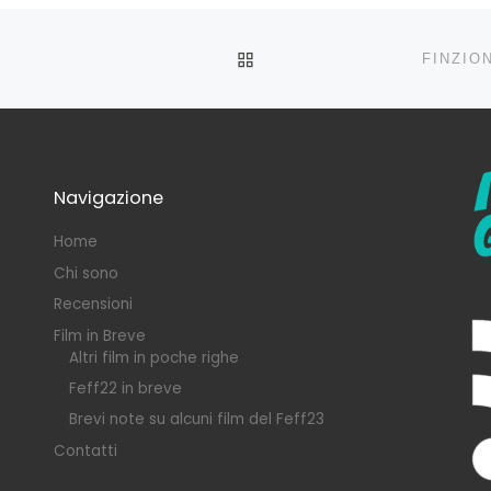
RITORNA ALLA LISTA DEG
FINZIO
Navigazione
Home
Chi sono
Recensioni
Film in Breve
Altri film in poche righe
Feff22 in breve
Brevi note su alcuni film del Feff23
Contatti