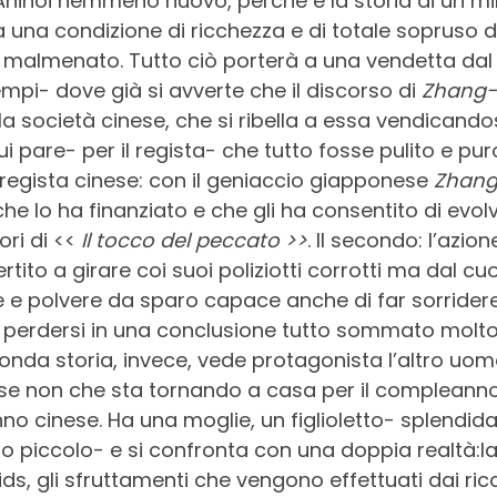
. Ahinoi nemmeno nuovo, perché è la storia di un m
 una condizione di ricchezza e di totale sopruso de
 malmenato. Tutto ciò porterà a una vendetta dal
empi- dove già si avverte che il discorso di
Zhang-
a società cinese, che si ribella a essa vendican
i pare- per il regista- che tutto fosse pulito e pur
l regista cinese: con il geniaccio giapponese
Zhang
che lo ha finanziato e che gli ha consentito di evolv
ri di <<
Il tocco del peccato >>
. Il secondo: l’azi
vertito a girare coi suoi poliziotti corrotti ma dal 
e e polvere da sparo capace anche di far sorrider
 perdersi in una conclusione tutto sommato molto 
nda storia, invece, vede protagonista l’altro uomo
se non che sta tornando a casa per il compleanno
 cinese. Ha una moglie, un figlioletto- splendida 
o piccolo- e si confronta con una doppia realtà:la 
ids, gli sfruttamenti che vengono effettuati dai ricc