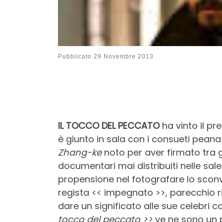
Pubblicato
29 Novembre 2013
IL TOCCO DEL PECCATO
ha vinto il p
è giunto in sala con i consueti peana 
Zhang-ke
noto per aver firmato tra gl
documentari mai distribuiti nelle sale
propensione nel fotografare lo sconvo
regista << impegnato >>, parecchio r
dare un significato alle sue celebri c
tocco del peccato >>
ve ne sono un p