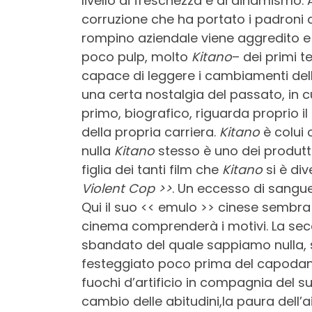
livello di freschezza e di dinamismo
corruzione che ha portato i padroni a
rompino aziendale viene aggredito e
poco pulp, molto
Kitano
– dei primi t
capace di leggere i cambiamenti dell
una certa nostalgia del passato, in cu
primo, biografico, riguarda proprio i
della propria carriera.
Kitano
è colui 
nulla
Kitano
stesso è uno dei produtto
figlia dei tanti film che
Kitano
si è di
Violent Cop >>
. Un eccesso di sangu
Qui il suo << emulo >> cinese sembra
cinema comprenderà i motivi. La seco
sbandato del quale sappiamo nulla, 
festeggiato poco prima del capodanno
fuochi d’artificio in compagnia del su
cambio delle abitudini,la paura dell’a