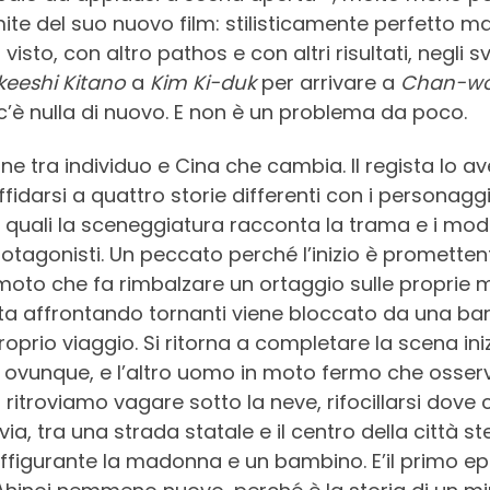
imite del suo nuovo film: stilisticamente perfetto m
isto, con altro pathos e con altri risultati, negli s
keeshi Kitano
a
Kim Ki-duk
per arrivare a
Chan-wo
’è nulla di nuovo. E non è un problema da poco.
ione tra individuo e Cina che cambia. Il regista lo 
ffidarsi a quattro storie differenti con i personag
quali la sceneggiatura racconta la trama e i modi c
protagonisti. Un peccato perché l’inizio è promette
moto che fa rimbalzare un ortaggio sulle proprie
a affrontando tornanti viene bloccato da una band
proprio viaggio. Si ritorna a completare la scena in
ovunque, e l’altro uomo in moto fermo che osserv
ritroviamo vagare sotto la neve, rifocillarsi dove 
ia, tra una strada statale e il centro della città 
figurante la madonna e un bambino. E’il primo epis