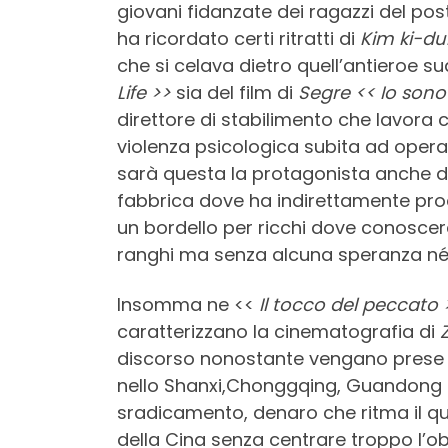
giovani fidanzate dei ragazzi del pos
ha ricordato certi ritratti di
Kim ki-du
che si celava dietro quell’antieroe su
Life >>
sia del film di
Segre << Io sono 
direttore di stabilimento che lavora 
violenza psicologica subita ad opera d
sarà questa la protagonista anche de
fabbrica dove ha indirettamente procu
un bordello per ricchi dove conoscerà 
ranghi ma senza alcuna speranza né d
Insomma ne <<
Il tocco del peccato 
caratterizzano la cinematografia di
discorso nonostante vengano prese i
nello Shanxi,Chonggqing, Guandong e H
sradicamento, denaro che ritma il quo
della Cina senza centrare troppo l’ob