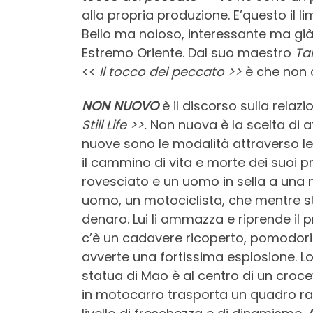
alla propria produzione. E’questo il l
Bello ma noioso, interessante ma già v
Estremo Oriente. Dal suo maestro
Ta
<<
Il tocco del peccato >>
è che non c
NON NUOVO
è il discorso sulla relaz
Still Life >>.
Non nuova è la scelta di a
nuove sono le modalità attraverso le 
il cammino di vita e morte dei suoi 
rovesciato e un uomo in sella a una 
uomo, un motociclista, che mentre st
denaro. Lui li ammazza e riprende il 
c’è un cadavere ricoperto, pomodori 
avverte una fortissima esplosione. Lo 
statua di Mao è al centro di un crocev
in motocarro trasporta un quadro raf