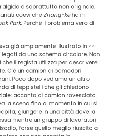
a algido e soprattutto non originale.
variati coevi che
Zhang-ke
ha in
ok Park
. Perché il problema vero di
aveva già ampiamente illustrato in <<
gi legati da uno schema circolare. Non
he il regista utilizza per descrivere
nte. C’è un camion di pomodori
 mani. Poco dopo vediamo un altro
a di teppistelli che gli chiedono
iziale: accanto al camion rovesciato
a la scena fino al momento in cui si
capita, giungere in una città dove la
stessa mentre un gruppo di lavoratori
odio, forse quello meglio riuscito a