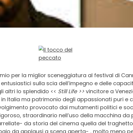
remio per la miglior sceneggiatura al festival di C
entusiastici sulla scia dell’impegno e delle capacit
i altri lo splendido <<
Still Life >>
vincitore a Venezi
 in Italia ma patrimonio degli appassionati puri e c
lgimento provocato dai mutamenti politici e social
igoroso, straordinario nell’uso della macchina da 
arrellate- da storia del cinema quella del traghetto
aio da applausi a scena aperta- , molto meno per