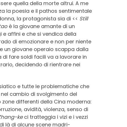
sere quella della morte altrui. A me
 la poesia e il pathos sentimentale
donna, la protagonista sia di <<
Still
tao
è la giovane amante di un
e affini e che si vendica della
n grado di emozionare e non per niente
ove un giovane operaio scappa dalla
 fare soldi facili va a lavorare in
rario, decidendo di rientrare nei
asiatico e tutte le problematiche che
e, nel cambio di svolgimento del
zone differenti della Cina moderna:
ruzione, avidità, violenza, senso di
Zhang-ke
ci tratteggia i vizi e i vezzi
 di là di alcune scene madri-