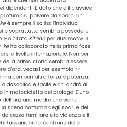
inatore che non accetta la
i dipendenti. E dato che è il classico
 profumo di polvere da sparo, un
ke
è sempre il solito: l’individuo
dosi e soprattutto sembra possedere
o. Ho citato
Kitano
per due motivi. Il
-ke
ha collaborato nella prima fase
ersi a livello internazionale. Non per
one della prima storia sembra essere
cuore d’oro, vedasi per esempio <<
e ma con ben altra forza e potenza.
didascalica e facile e chi andrà al
 in motocicletta del prologo. E’uno
 dell’anziana madre che viene
la scena notturna degli spari e dei
dolcezza familiare e la violenza e il
hi taiwaniani nei confronti delle