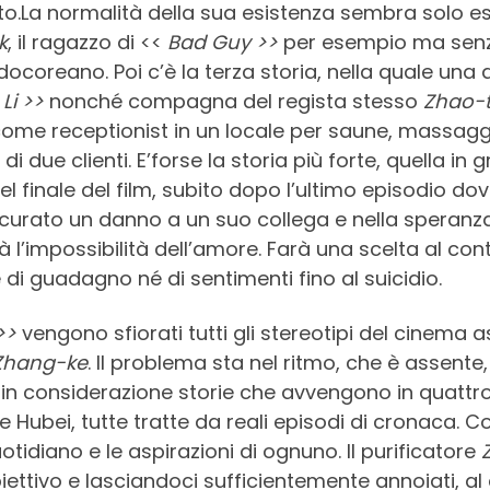
to.La normalità della sua esistenza sembra solo es
k
, il ragazzo di <<
Bad Guy >>
per esempio ma senza
docoreano. Poi c’è la terza storia, nella quale una 
Li >>
nonché compagna del regista stesso
Zhao-
come receptionist in un locale per saune, massaggi 
i due clienti. E’forse la storia più forte, quella i
l finale del film, subito dopo l’ultimo episodio d
rato un danno a un suo collega e nella speranza di
l’impossibilità dell’amore. Farà una scelta al cont
i guadagno né di sentimenti fino al suicidio.
>>
vengono sfiorati tutti gli stereotipi del cinema 
Zhang-ke
. Il problema sta nel ritmo, che è assent
n considerazione storie che avvengono in quattro 
ubei, tutte tratte da reali episodi di cronaca. Cor
tidiano e le aspirazioni di ognuno. Il purificatore
iettivo e lasciandoci sufficientemente annoiati, al