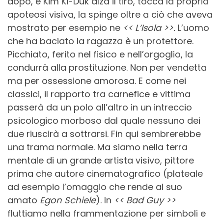
dopo, e Kim Ki-Duk alza il tiro, tocca la propria
apoteosi visiva, la spinge oltre a ciò che aveva
mostrato per esempio ne
<< L’Isola >>.
L’uomo
che ha baciato la ragazza è un protettore.
Picchiato, ferito nel fisico e nell’orgoglio, la
condurrà alla prostituzione. Non per vendetta
ma per ossessione amorosa. E come nei
classici, il rapporto tra carnefice e vittima
passerà da un polo all’altro in un intreccio
psicologico morboso dal quale nessuno dei
due riuscirà a sottrarsi. Fin qui sembrerebbe
una trama normale. Ma siamo nella terra
mentale di un grande artista visivo, pittore
prima che autore cinematografico (plateale
ad esempio l’omaggio che rende al suo
amato
Egon Schiele
). In
<< Bad Guy >>
fluttiamo nella frammentazione per simboli e