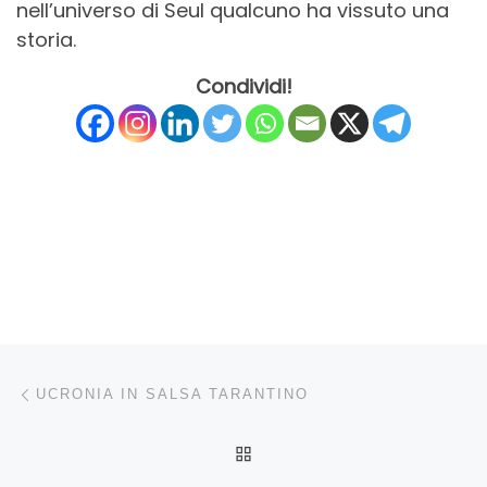
nell’universo di Seul qualcuno ha vissuto una
storia.
Condividi!
Navigazione articoli
Articolo precedente
UCRONIA IN SALSA TARANTINO
RITORNA ALLA LISTA DEG