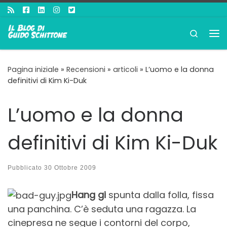
Passa al contenuto
Search
Me
Pagina iniziale
»
Recensioni
»
articoli
»
L’uomo e la donna
definitivi di Kim Ki-Duk
L’uomo e la donna
definitivi di Kim Ki-Duk
Pubblicato
30 Ottobre 2009
Hang gi
spunta dalla folla, fissa
una panchina. C’è seduta una ragazza. La
cinepresa ne segue i contorni del corpo,