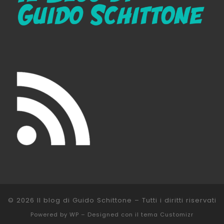
© 2026
Il blog di Guido Schittone
– Tutti i diritti riservati
Powered by
WP
– Designed con il
tema Customizr