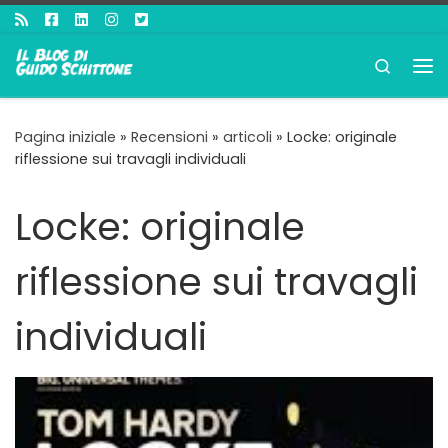
Passa al contenuto
Search
Me
Pagina iniziale
»
Recensioni
»
articoli
»
Locke: originale
riflessione sui travagli individuali
Locke: originale
riflessione sui travagli
individuali