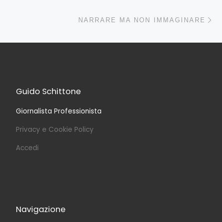
Ar
NARRARE MA NON IMMAGINARE
Guido Schittone
Giornalista Professionista
Privacy e Cookie Policy
Accedi
Navigazione