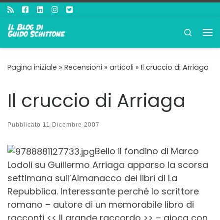
Passa al contenuto
Search
Me
Pagina iniziale
»
Recensioni
»
articoli
»
Il cruccio di Arriaga
Il cruccio di Arriaga
Pubblicato
11 Dicembre 2007
Bello il fondino di Marco
Lodoli su Guillermo Arriaga apparso la scorsa
settimana sull’Almanacco dei libri di La
Repubblica. Interessante perché lo scrittore
romano – autore di un memorabile libro di
racconti << Il grande raccordo >> – gioca con