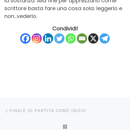
la sostanza. Alla fine per apprezzarlo come
scrittore basta fare una cosa sola: leggerlo e
non…vederlo.
Condividi!
Navigazione articoli
Articolo precedente
FINALE DI PARTITA COME INIZIO
RITORNA ALLA LISTA DEG