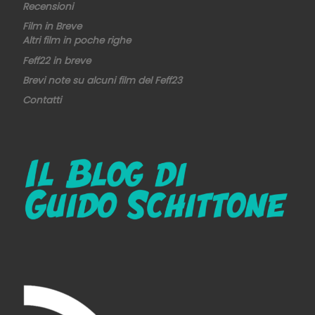
Recensioni
Film in Breve
Altri film in poche righe
Feff22 in breve
Brevi note su alcuni film del Feff23
Contatti