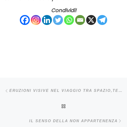
Condividi!
Navigazione articoli
Articolo precedente
ERUZIONI VISIVE NEL VIAGGIO TRA SPAZIO,TEMPO E UOMO
RITORNA ALLA LISTA DE
Ar
IL SENSO DELLA NON APPARTENENZA