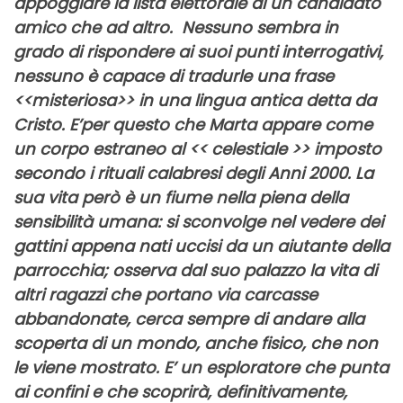
appoggiare la lista elettorale di un candidato
amico che ad altro. Nessuno sembra in
grado di rispondere ai suoi punti interrogativi,
nessuno è capace di tradurle una frase
<<misteriosa>> in una lingua antica detta da
Cristo. E’per questo che Marta appare come
un corpo estraneo al << celestiale >> imposto
secondo i rituali calabresi degli Anni 2000. La
sua vita però è un fiume nella piena della
sensibilità umana: si sconvolge nel vedere dei
gattini appena nati uccisi da un aiutante della
parrocchia; osserva dal suo palazzo la vita di
altri ragazzi che portano via carcasse
abbandonate, cerca sempre di andare alla
scoperta di un mondo, anche fisico, che non
le viene mostrato. E’ un esploratore che punta
ai confini e che scoprirà, definitivamente,