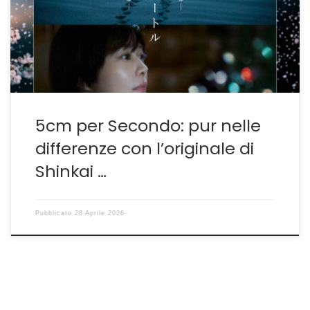
primo momento. Nel caso specifico si parla del
capolavoro di Makoto Shinkai 5 Centimetri al Secondo
che il fotografo giapponese Yoshiyuki Okuyama ha
voluto riproporre […]
5cm per Secondo: pur nelle
differenze con l’originale di
Shinkai …
Pubblicato
28 Aprile 2026