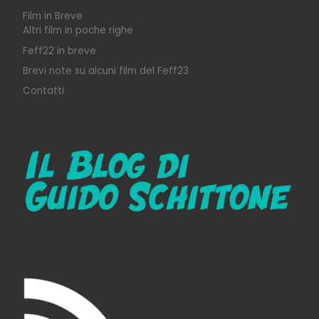
Film in Breve
Altri film in poche righe
Feff22 in breve
Brevi note su alcuni film del Feff23
Contatti