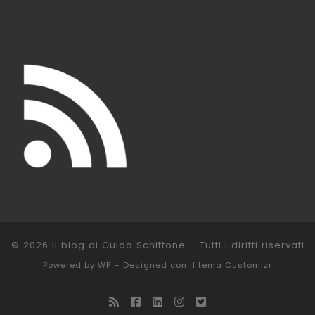
© 2026
Il blog di Guido Schittone
– Tutti i diritti riservati
Powered by
WP
– Designed con il
tema Customizr