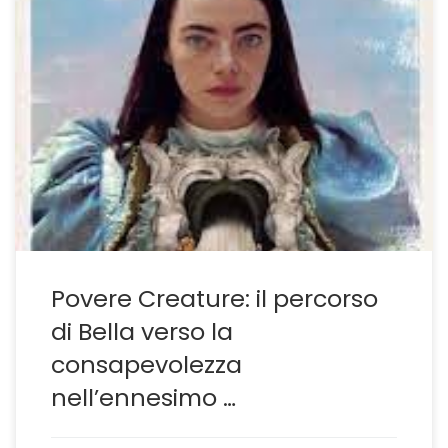
Tra mostri e la mostruosa bravura di Emma Stone Sono
due gli elementi caratterizzanti Povere Creature: la
bravura di Emma Stone, sempre più padrona della
propria versatilità, e la capacità da parte di Yorgos
Lanthimos di andare oltre i film precedenti, unendo il
grottesco all’ironico, l’uso dell’allegoria antropomorfa al
sarcasmo […]
Povere Creature: il percorso
di Bella verso la
consapevolezza
nell’ennesimo …