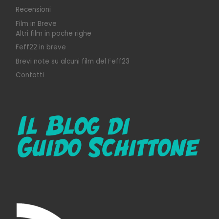
Recensioni
Film in Breve
Altri film in poche righe
Feff22 in breve
Brevi note su alcuni film del Feff23
Contatti