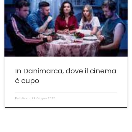
Wildland, un noir che non sfugge alle regole della
tradizione La Danimarca è una terra felice? Ad
osservare la sua cinematografia la risposta
sembrerebbe negativa. Wildland che nel 2021 è stato
premiato con il Black Panther Award al Noir in Festival
non sfugge alla regola. Cupezza, crudeltà, assenza
totale di […]
In Danimarca, dove il cinema
è cupo
Pubblicato
29 Giugno 2022