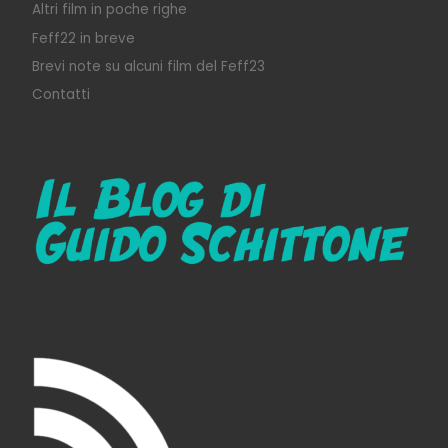
Altri film in poche righe
Feff22 in breve
Brevi note su alcuni film del Feff23
Contatti