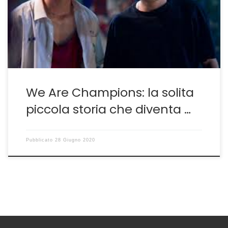
rivista ma che ti inchioda per tutti i suoi 118′. We Are
Champions del taiwanese Chang Jung-chi nella
seconda giornata del […]
We Are Champions: la solita
piccola storia che diventa …
Pubblicato
28 Giugno 2020