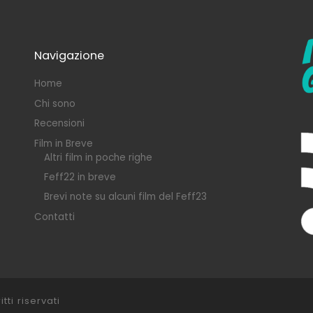
Navigazione
Home
Chi sono
Recensioni
Film in Breve
Altri film in poche righe
Feff22 in breve
Brevi note su alcuni film del Feff23
Contatti
itti riservati