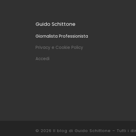
Guido Schittone
Giornalista Professionista
Privacy e Cookie Policy
Accedi
© 2026
Il blog di Guido Schittone
– Tutti i dir