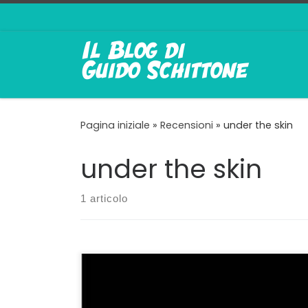
Passa al contenuto
Pagina iniziale
»
Recensioni
»
under the skin
under the skin
1 articolo
Spiegare l’orrore in modi differenti Potenza
del cinema: credo che prima di avvicinarsi
alla realizzazione di La Zona d’Interesse,