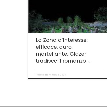
Jonathan Glazer abbia letto e riletto un
centinaio di volte lo splendido romanzo di
Martin Amis che nel 2015, quando uscì in Italia
per Einaudi, fu accolto anche con qualche
mugugno, […]
La Zona d’Interesse:
efficace, duro,
martellante. Glazer
tradisce il romanzo …
Pubblicato
6 Marzo 2024