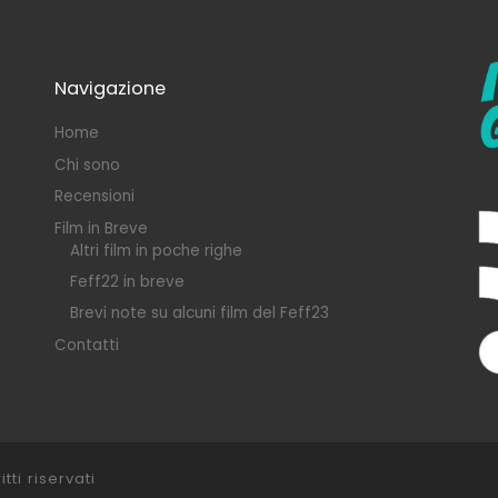
Navigazione
Home
Chi sono
Recensioni
Film in Breve
Altri film in poche righe
Feff22 in breve
Brevi note su alcuni film del Feff23
Contatti
itti riservati