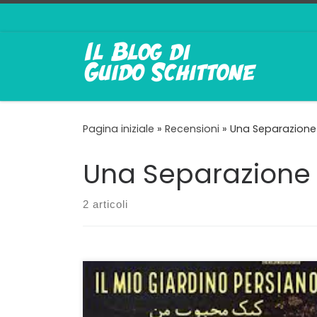
Passa al contenuto
Pagina iniziale
»
Recensioni
»
Una Separazione
Una Separazione
2 articoli
La conferma di una importante
cinematografia Il Mio Giardino Persiano–
nell’originale Il Mio Dolce Preferito– di Maryam