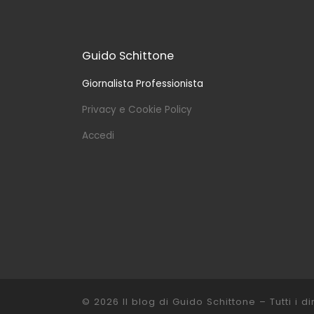
Guido Schittone
Giornalista Professionista
Privacy e Cookie Policy
Accedi
© 2026
Il blog di Guido Schittone
– Tutti i dir