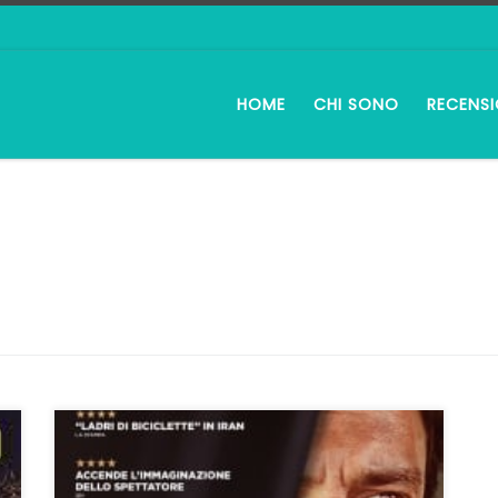
HOME
CHI SONO
RECENSI
Non ci sono scuse: il film è imperdibile Con Un
Eroe Asghar Farhadi torna alle atmosfere e ai
temi che hanno contraddistinto l’intera sua