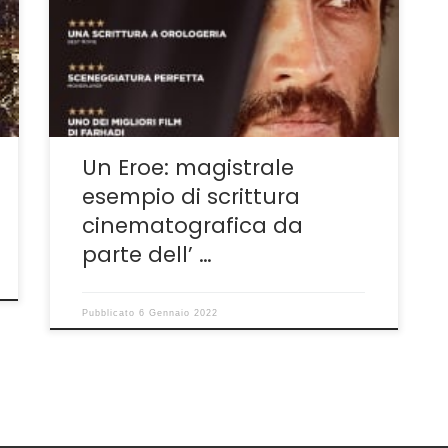
produzione prima del non troppo riuscito Tutti
Lo Sanno–https://guidoschittone.com/tutti-
lo-sanno-farhadi-piu-di-mestiere-che-di-
ispirazione/– e lo fa in modo ottimale. Non
importa che a Cannes il suo film abbia
soltanto vinto-ex […]
Un Eroe: magistrale
esempio di scrittura
cinematografica da
parte dell’ …
Pubblicato
6 Gennaio 2022