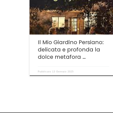
Moqadam e Behtash Sanaeeha conferma
ancora una volta quanta capacità di fare
cinema e raccontare storie abbia il cinema
iraniano. In tutte le produzioni che riescono
ad arrivare in Occidente-ma l’antica Persia
non […]
Il Mio Giardino Persiano:
delicata e profonda la
dolce metafora …
Pubblicato
13 Gennaio 2025