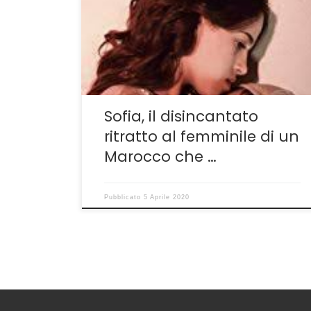
Bologna per tenere accesa la passione degli
spettatori. È appunto nel non piegarsi alle
logiche della tesi precostituita e della
divisione in bianco-nero delle problematiche
relative al […]
Sofia, il disincantato
ritratto al femminile di un
Marocco che …
Pubblicato
5 Aprile 2020