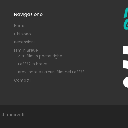
Navigazione
Home
Chi sono
Recensioni
Film in Breve
Altri film in poche righe
Feff22 in breve
Brevi note su alcuni film del Feff23
Contatti
itti riservati