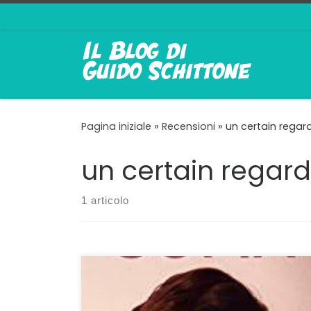
Passa al contenuto
Pagina iniziale
»
Recensioni
»
un certain regar
un certain regard
1 articolo
FILM femminile e non femminista, Sofia è una
di quelle opere recuperate in questo periodo
di blocco forzato dal cinema teatro Orione di