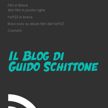
Film in Breve
Altri film in poche righe
Feff22 in breve
Brevi note su alcuni film del Feff23
Contatti