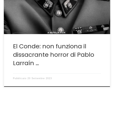
sceneggiatura alla recente mostra veneziana. Lo fa
come nelle sue migliori tradizioni riflettendo più sulle
conseguenze di ciò che è […]
El Conde: non funziona il
dissacrante horror di Pablo
Larraín …
Pubblicato
20 Settembre 2023