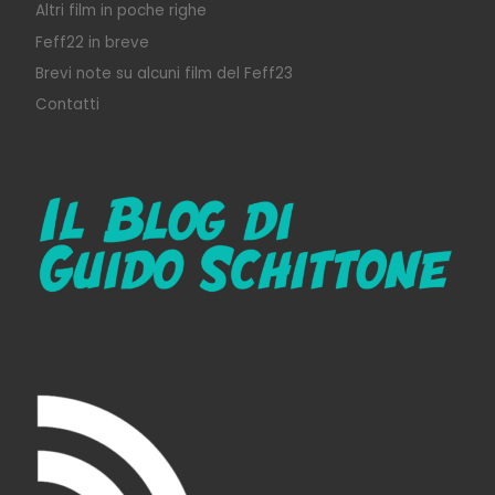
Altri film in poche righe
Feff22 in breve
Brevi note su alcuni film del Feff23
Contatti