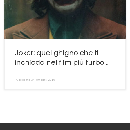
vari film dedicati a Batman, visti comunque quasi tutti,
con la trilogia di Nolan da inserire tra i capolavori
dell’intera storia cinematografica. […]
Joker: quel ghigno che ti
inchioda nel film più furbo …
Pubblicato
24 Ottobre 2019