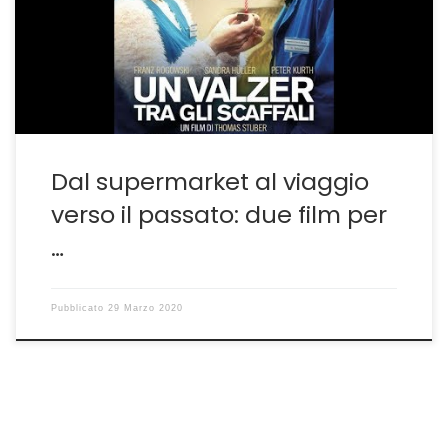
se si esclude l’ottimo Un Mondo Fragile, recensito a suo
tempo qui(lhttp://guido.sgwebitaly.it/articoli/le-
immagini-belle-e-tragiche-di-un-mondo-fragile-fatto-
di-polvere-e-sconfitte/ ) sono state […]
Dal supermarket al viaggio
verso il passato: due film per
…
Pubblicato
29 Marzo 2020