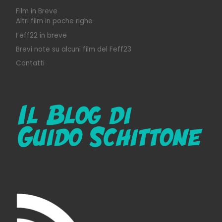
Film in Breve
Altri film in poche righe
Feff22 in breve
Brevi note su alcuni film del Feff23
Contatti