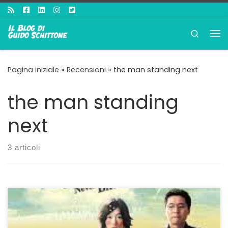
Passa al contenuto
Search
Me
Pagina iniziale
»
Recensioni
»
the man standing next
the man standing
next
3 articoli
La coerenza della poetica attraverso il surreale TRE