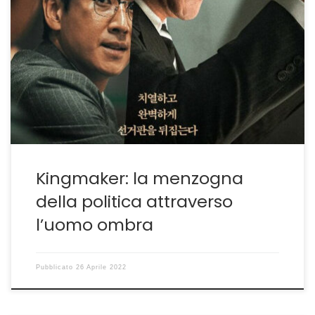
Dalla Corea del Sud un altro film politico sulla propria
storia recente IL KINGMAKER è qualcosa in più di uno
spin doctor. È colui che in politica traccia la linea di
azione, i mezzi attraverso cui giungere all’obiettivo. È
anche il titolo di un ottimo film del sucoreano Byun
Sung-Hyun […]
Kingmaker: la menzogna
della politica attraverso
l’uomo ombra
Pubblicato
26 Aprile 2022