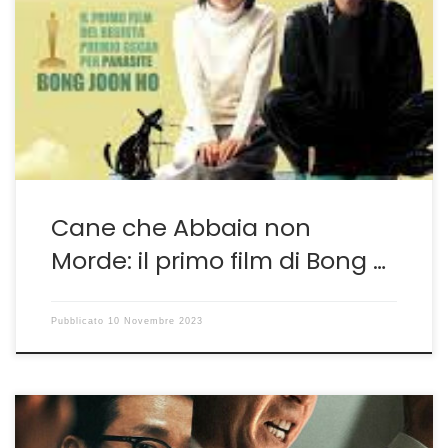
ANNI prima di Memories of Murder–Lo scandalo di una
distribuzione mancata– tredici di Snowpiercer-
Snowpiercer, viaggio nell’indole umana senza retorica-
diciannove di Parasite-Sembra Goldoni ma è Parasite,
perfetto congegno ad orologeria che smaschera
un’intera società– Bong Joon-ho aveva già le idee
precise. Per questo […]
Cane che Abbaia non
Morde: il primo film di Bong …
Pubblicato
10 Novembre 2023