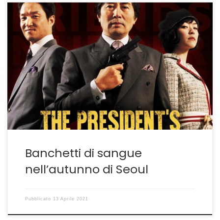
The President’s Last Bang come un libro di storia NON è
recente ma è come se lo fosse. The President’s Last
Bang, ovvero l’ultimo colpo del presidente, è un film del
2005, che per anni è stato mutilato da una censura
tutta politica a cui era stato sottoposto in patria. […]
Banchetti di sangue
nell’autunno di Seoul
Pubblicato
13 Aprile 2021