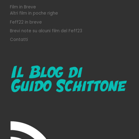
Film in Breve
Altri film in poche righe
Feff22 in breve
Brevi note su alcuni film del Feff23
Contatti