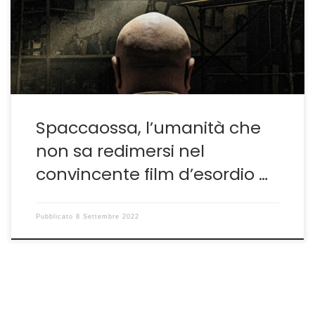
spessore Vincenzo Pirrotta presentato nelle Giornate
degli Autori al festival di Venezia 2022. Un’opera che
sottolinea quanto il coraggio di intraprendere strade
diverse […]
Spaccaossa, l’umanità che
non sa redimersi nel
convincente film d’esordio …
Pubblicato
8 Settembre 2022